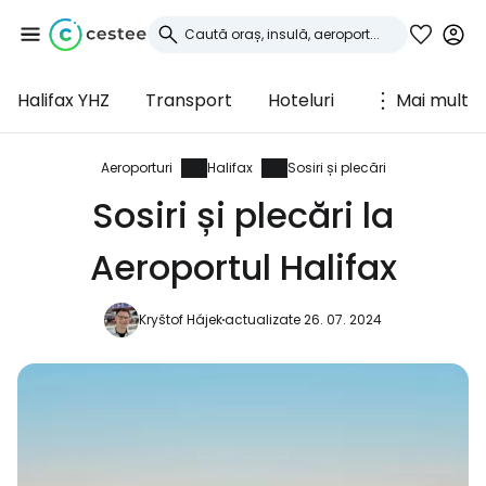
Halifax YHZ
Transport
Hoteluri
Mai mult
Conectați-vă la
Cestee
Aeroporturi
Halifax
Sosiri și plecări
Sosiri și plecări la
... comunitatea mondială a călătorilor
Aeroportul Halifax
Continuați cu Google
Kryštof Hájek
actualizate 26. 07. 2024
Continuați cu Facebook
Continuați cu e-mailul