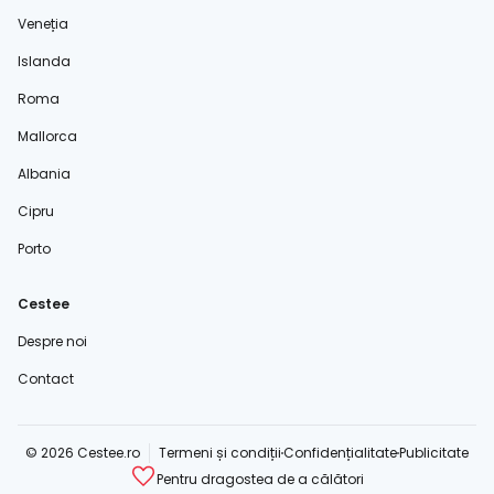
Veneția
Islanda
Roma
Mallorca
Albania
Cipru
Porto
Cestee
Despre noi
Contact
© 2026 Cestee.ro
Termeni și condiții
Confidențialitate
Publicitate
Pentru dragostea de a călători