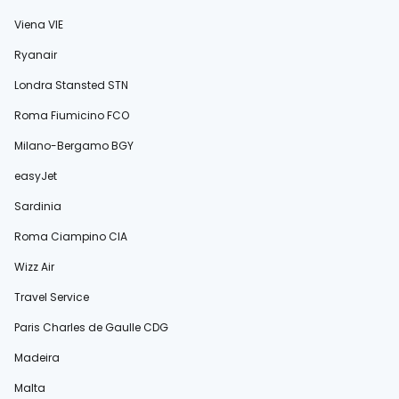
Viena VIE
Ryanair
Londra Stansted STN
Roma Fiumicino FCO
Milano-Bergamo BGY
easyJet
Sardinia
Roma Ciampino CIA
Wizz Air
Travel Service
Paris Charles de Gaulle CDG
Madeira
Malta