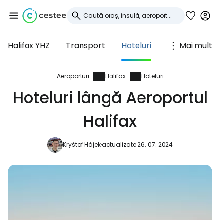
Halifax YHZ
Transport
Hoteluri
Mai mult
Conectați-vă la
Cestee
Aeroporturi
Halifax
Hoteluri
Hoteluri lângă Aeroportul
... comunitatea mondială a călătorilor
Halifax
Continuați cu Google
Kryštof Hájek
actualizate 26. 07. 2024
Continuați cu Facebook
Continuați cu e-mailul