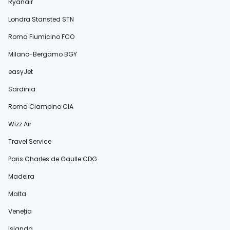
Ryanair
Londra Stansted STN
Roma Fiumicino FCO
Milano-Bergamo BGY
easyJet
Sardinia
Roma Ciampino CIA
Wizz Air
Travel Service
Paris Charles de Gaulle CDG
Madeira
Malta
Veneția
Islanda