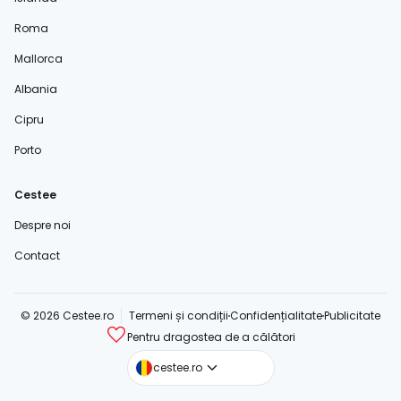
Roma
Mallorca
Albania
Cipru
Porto
Cestee
Despre noi
Contact
© 2026 Cestee.ro
Termeni și condiții
Confidențialitate
Publicitate
Pentru dragostea de a călători
cestee.com
cestee.ro
cestee.sk