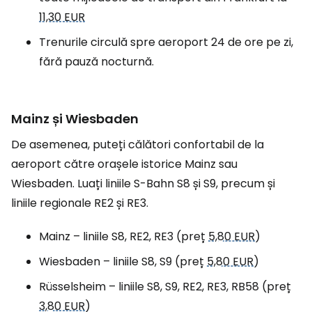
11,30 EUR
Trenurile circulă spre aeroport 24 de ore pe zi,
fără pauză nocturnă.
Mainz și Wiesbaden
De asemenea, puteți călători confortabil de la
aeroport către orașele istorice Mainz sau
Wiesbaden. Luați liniile S-Bahn S8 și S9, precum și
liniile regionale RE2 și RE3.
Mainz – liniile S8, RE2, RE3 (preț
5,80 EUR
)
Wiesbaden – liniile S8, S9 (preț
5,80 EUR
)
Rüsselsheim – liniile S8, S9, RE2, RE3, RB58 (preț
3,80 EUR
)