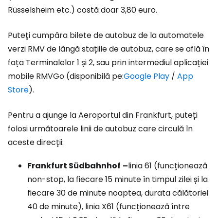
Rüsselsheim etc.) costă doar 3,80 euro.
Puteți cumpăra bilete de autobuz de la automatele
verzi RMV de lângă stațiile de autobuz, care se află în
fața Terminalelor 1 și 2, sau prin intermediul aplicației
mobile RMVGo (disponibilă pe:
Google Play
/
App
Store
).
Pentru a ajunge la Aeroportul din Frankfurt, puteți
folosi următoarele linii de autobuz care circulă în
aceste direcții:
Frankfurt Südbahnhof
–
linia 61 (funcționează
non-stop, la fiecare 15 minute în timpul zilei și la
fiecare 30 de minute noaptea, durata călătoriei
40 de minute), linia X61 (funcționează între