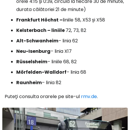
orele 4:15 și 0:39, circulă la fiecare 30 de minute,
durata călătoriei 21 de minute)
Frankfurt Höchst –
liniile 58, X53 și X58
Kelsterbach – liniile
72, 73, 82
Alt-Schwanheim
– linia 62
Neu-Isenburg
– linia X17
Rüsselsheim
– liniile 68, 82
Mörfelden-Walldorf
– linia 68
Raunheim
– linia 82
Puteți consulta orarele pe site-ul
rmv.de
.