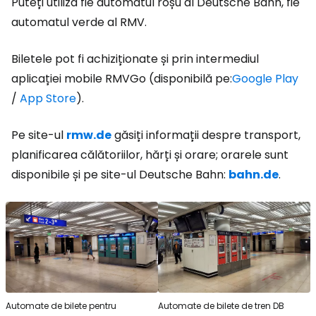
Puteți utiliza fie automatul roșu al Deutsche Bahn, fie
automatul verde al RMV.
Biletele pot fi achiziționate și prin intermediul
aplicației mobile RMVGo (disponibilă pe:
Google Play
/
App Store
).
Pe site-ul
rmw.de
găsiți informații despre transport,
planificarea călătoriilor, hărți și orare; orarele sunt
disponibile și pe site-ul Deutsche Bahn:
bahn.de
.
Automate de bilete pentru
Automate de bilete de tren DB