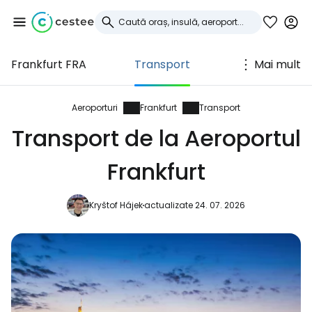
Frankfurt FRA
Transport
Mai mult
Conectați-vă la
Cestee
Aeroporturi
Frankfurt
Transport
Transport de la Aeroportul
... comunitatea mondială a călătorilor
Frankfurt
Continuați cu Google
Kryštof Hájek
actualizate 24. 07. 2026
Continuați cu Facebook
Continuați cu e-mailul