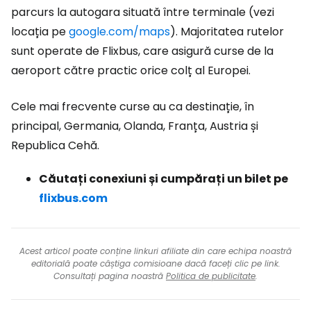
parcurs la autogara situată între terminale (vezi
locația pe
google.com/maps
). Majoritatea rutelor
sunt operate de Flixbus, care asigură curse de la
aeroport către practic orice colț al Europei.
Cele mai frecvente curse au ca destinație, în
principal, Germania, Olanda, Franța, Austria și
Republica Cehă.
Căutați conexiuni și cumpărați un bilet pe
flixbus.com
Acest articol poate conține linkuri afiliate din care echipa noastră
editorială poate câștiga comisioane dacă faceți clic pe link.
Consultați pagina noastră
Politica de publicitate
.