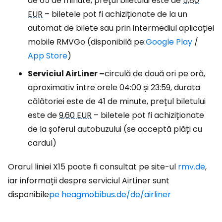
de 65 de minute, prețul biletului este de
5,80
EUR
– biletele pot fi achiziționate de la un
automat de bilete sau prin intermediul aplicației
mobile RMVGo (disponibilă pe:
Google Play
/
App Store
)
Serviciul AirLiner –
circulă de două ori pe oră,
aproximativ între orele 04:00 și 23:59, durata
călătoriei este de 41 de minute, prețul biletului
este de
9,60 EUR
– biletele pot fi achiziționate
de la șoferul autobuzului (se acceptă plăți cu
cardul)
Orarul liniei X15 poate fi consultat pe site-ul
rmv.de
,
iar informații despre serviciul AirLiner sunt
disponibile
pe heagmobibus.de/de/airliner