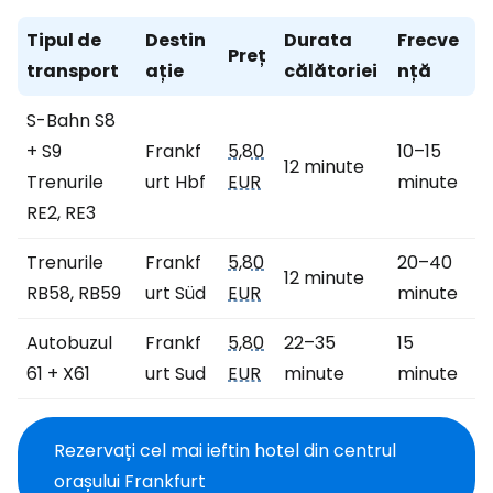
Tipul de
Destin
Durata
Frecve
Preț
transport
ație
călătoriei
nță
S-Bahn S8
+ S9
Frankf
5,80
10–15
12 minute
Trenurile
urt Hbf
EUR
minute
RE2, RE3
Trenurile
Frankf
5,80
20–40
12 minute
RB58, RB59
urt Süd
EUR
minute
Autobuzul
Frankf
5,80
22–35
15
61 + X61
urt Sud
EUR
minute
minute
Rezervați cel mai ieftin hotel din centrul
orașului Frankfurt