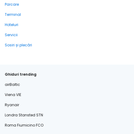
Parcare
Terminal
Hoteluri
Servicii
Sosiri și plecări
Ghiduri trending
airBaltic
Viena VIE
Ryanair
Londra Stansted STN
Roma Fiumicino FCO