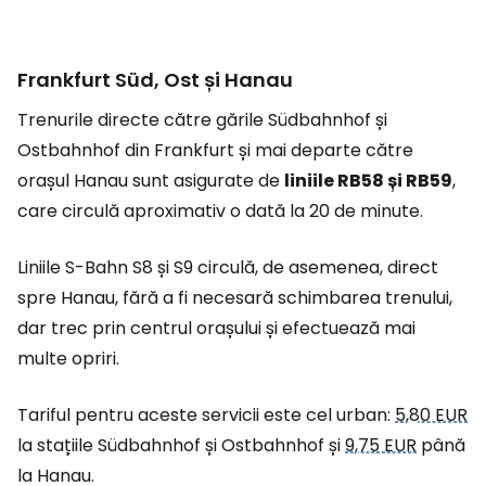
Frankfurt Süd, Ost și Hanau
Trenurile directe către gările Südbahnhof și
Ostbahnhof din Frankfurt și mai departe către
orașul Hanau sunt asigurate de
liniile RB58 și RB59
,
care circulă aproximativ o dată la 20 de minute.
Liniile S-Bahn S8 și S9 circulă, de asemenea, direct
spre Hanau, fără a fi necesară schimbarea trenului,
dar trec prin centrul orașului și efectuează mai
multe opriri.
Tariful pentru aceste servicii este cel urban:
5,80 EUR
la stațiile Südbahnhof și Ostbahnhof și
9,75 EUR
până
la Hanau.