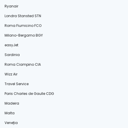
Ryanair
Londra Stansted STN
Roma Fiumicino FCO
Milano-Bergamo BGY
easyJet
Sardinia
Roma Ciampino CIA
Wizz Air
Travel Service
Paris Charles de Gaulle CDG
Madeira
Malta
Veneția