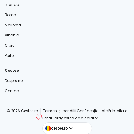
Islanda
Roma
Mallorca
Albania
Cipru
Porto
Cestee
Despre noi
Contact
© 2026 Cestee.ro
Termeni și condiții
Confidențialitate
Publicitate
Pentru dragostea de a călători
cestee.com
cestee.ro
cestee.sk