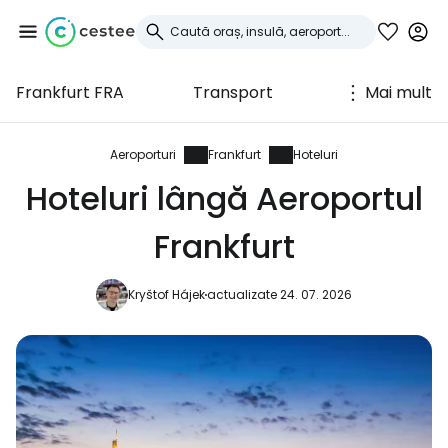
Frankfurt FRA
Transport
Mai mult
Conectați-vă la
Cestee
Aeroporturi
Frankfurt
Hoteluri
Hoteluri lângă Aeroportul
... comunitatea mondială a călătorilor
Frankfurt
Continuați cu Google
Kryštof Hájek
actualizate 24. 07. 2026
Continuați cu Facebook
Continuați cu e-mailul