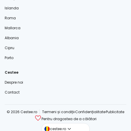
Islanda
Roma
Mallorca
Albania
Cipru
Porto
Cestee
Despre noi
Contact
© 2026 Cestee.ro
Termeni și condiții
Confidențialitate
Publicitate
Pentru dragostea de a călători
cestee.com
cestee.ro