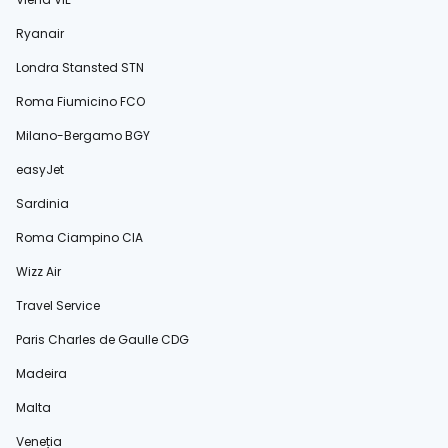
Ryanair
Londra Stansted STN
Roma Fiumicino FCO
Milano-Bergamo BGY
easyJet
Sardinia
Roma Ciampino CIA
Wizz Air
Travel Service
Paris Charles de Gaulle CDG
Madeira
Malta
Veneția