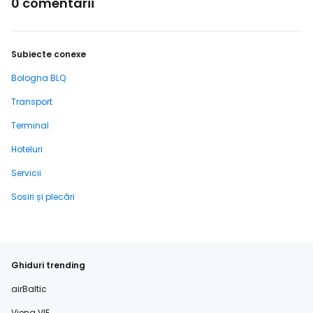
0 comentarii
Subiecte conexe
Bologna BLQ
Transport
Terminal
Hoteluri
Servicii
Sosiri și plecări
Ghiduri trending
airBaltic
Viena VIE