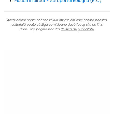
Plecări în direct - Aeroportul Bologna (BLQ)
Acest articol poate conține linkuri afiliate din care echipa noastră
editorială poate câștiga comisioane dacă faceți clic pe link.
Consultați pagina noastră
Politica de publicitate
.