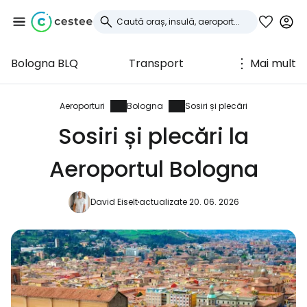
Bologna BLQ
Transport
Mai mult
Conectați-vă la
Cestee
Aeroporturi
Bologna
Sosiri și plecări
Sosiri și plecări la
... comunitatea mondială a călătorilor
Aeroportul Bologna
Continuați cu Google
David Eiselt
actualizate 20. 06. 2026
Continuați cu Facebook
Continuați cu e-mailul