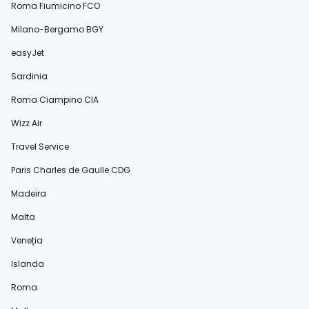
Roma Fiumicino FCO
Milano-Bergamo BGY
easyJet
Sardinia
Roma Ciampino CIA
Wizz Air
Travel Service
Paris Charles de Gaulle CDG
Madeira
Malta
Veneția
Islanda
Roma