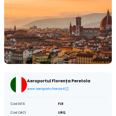
Aeroportul Florența Peretola
www.aeroporto.firenze.it
Cod IATA
FLR
Cod OACI
LIRQ