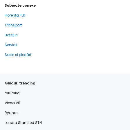
Subiecte conexe
Florența FLR
Transport
Hoteluri
Servicii
Sosiri și plecări
Ghiduri trending
airBaltic
Viena VIE
Ryanair
Londra Stansted STN