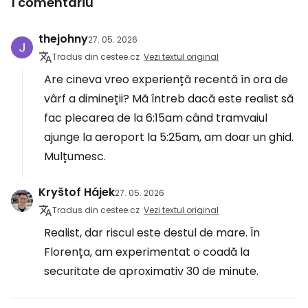
1 comentariu
thejohny
27. 05. 2026
Tradus din cestee.cz
Vezi textul original
Are cineva vreo experiență recentă în ora de
vârf a dimineții? Mă întreb dacă este realist să
fac plecarea de la 6:15am când tramvaiul
ajunge la aeroport la 5:25am, am doar un ghid.
Mulțumesc.
Kryštof Hájek
27. 05. 2026
Tradus din cestee.cz
Vezi textul original
Realist, dar riscul este destul de mare. În
Florența, am experimentat o coadă la
securitate de aproximativ 30 de minute.