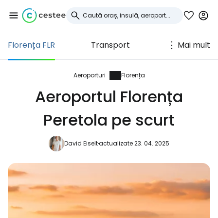
Florența FLR
Transport
Mai mult
Conectați-vă la
Cestee
Aeroporturi
Florența
Aeroportul Florența
... comunitatea mondială a călătorilor
Peretola pe scurt
Continuați cu Google
David Eiselt
actualizate 23. 04. 2025
Continuați cu Facebook
Continuați cu e-mailul