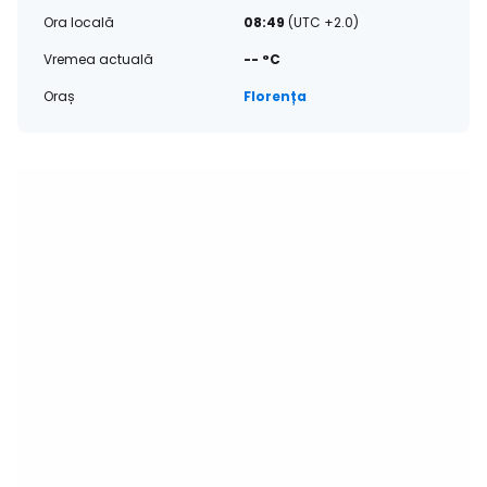
Ora locală
08:49
(UTC +2.0)
Vremea actuală
-- °C
Oraș
Florența