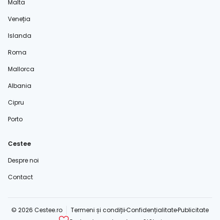
Malta
Veneția
Islanda
Roma
Mallorca
Albania
Cipru
Porto
Cestee
Despre noi
Contact
© 2026 Cestee.ro
Termeni și condiții
Confidențialitate
Publicitate