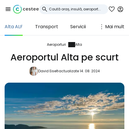
Alta ALF
Transport
Servicii
Mai mult
Conectați-vă la
Cestee
Aeroporturi
Alta
Aeroportul Alta pe scurt
... comunitatea mondială a călătorilor
David Eiselt
actualizate 14. 08. 2024
Continuați cu Google
Continuați cu Facebook
Continuați cu e-mailul