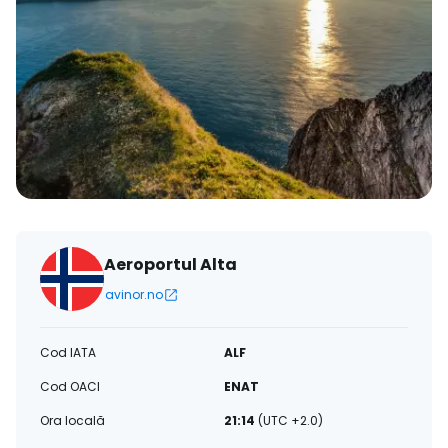
Aeroportul Alta
avinor.no
Cod IATA
ALF
Cod OACI
ENAT
Ora locală
21:14
(UTC +2.0)