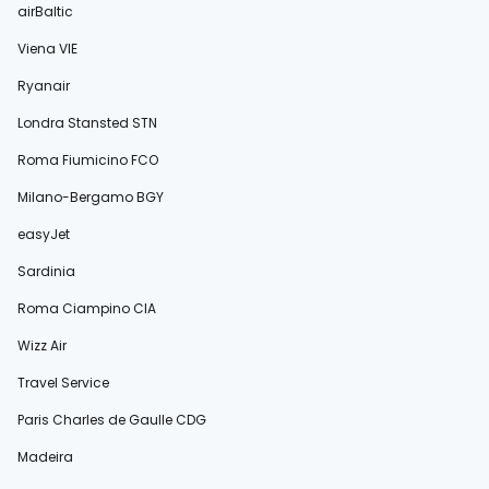
airBaltic
Viena VIE
Ryanair
Londra Stansted STN
Roma Fiumicino FCO
Milano-Bergamo BGY
easyJet
Sardinia
Roma Ciampino CIA
Wizz Air
Travel Service
Paris Charles de Gaulle CDG
Madeira