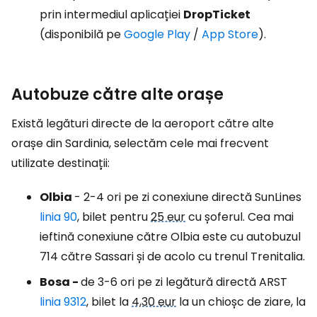
prin intermediul aplicației
DropTicket
(disponibilă pe
Google Play
/
App Store
).
Autobuze către alte orașe
Există legături directe de la aeroport către alte
orașe din Sardinia, selectăm cele mai frecvent
utilizate destinații:
Olbia
- 2-4 ori pe zi conexiune directă SunLines
linia 90
, bilet pentru
25 eur
cu șoferul. Cea mai
ieftină conexiune către Olbia este cu autobuzul
714 către Sassari și de acolo cu trenul Trenitalia.
Bosa -
de 3-6 ori pe zi legătură directă ARST
linia 9312
, bilet la
4,30 eur
la un chioșc de ziare, la