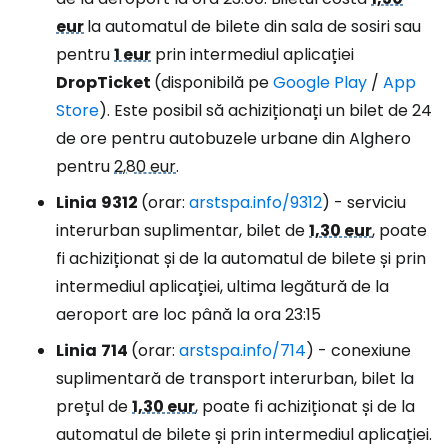
eur
la automatul de bilete din sala de sosiri sau
pentru
1 eur
prin intermediul aplicației
DropTicket
(disponibilă pe
Google Play
/
App
Store
). Este posibil să achiziționați un bilet de 24
de ore pentru autobuzele urbane din Alghero
pentru
2,80 eur
.
Linia
9312
(orar:
arstspa.info/9312
) - serviciu
interurban suplimentar, bilet de
1,30 eur
, poate
fi achiziționat și de la automatul de bilete și prin
intermediul aplicației, ultima legătură de la
aeroport are loc până la ora 23:15
Linia
714
(orar:
arstspa.info/714
) - conexiune
suplimentară de transport interurban, bilet la
prețul de
1,30 eur
, poate fi achiziționat și de la
automatul de bilete și prin intermediul aplicației.