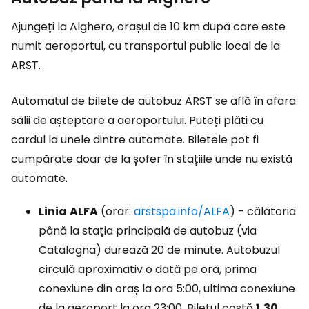
Ajungeți la Alghero, orașul de 10 km după care este
numit aeroportul, cu transportul public local de la
ARST.
Automatul de bilete de autobuz ARST se află în afara
sălii de așteptare a aeroportului. Puteți plăti cu
cardul la unele dintre automate. Biletele pot fi
cumpărate doar de la șofer în stațiile unde nu există
automate.
Linia
ALFA
(orar:
arstspa.info/ALFA
) - călătoria
până la stația principală de autobuz (via
Catalogna) durează 20 de minute. Autobuzul
circulă aproximativ o dată pe oră, prima
conexiune din oraș la ora 5:00, ultima conexiune
de la aeroport la ora 23:00. Biletul costă
1,30