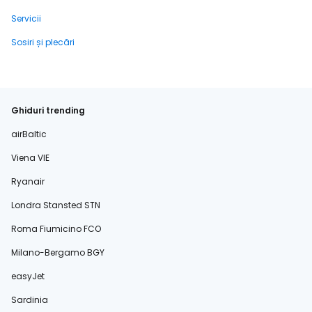
Servicii
Sosiri și plecări
Ghiduri trending
airBaltic
Viena VIE
Ryanair
Londra Stansted STN
Roma Fiumicino FCO
Milano-Bergamo BGY
easyJet
Sardinia