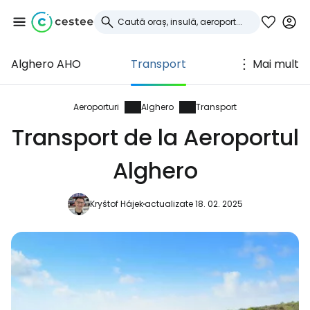
Alghero AHO
Transport
Mai mult
Conectați-vă la
Cestee
Aeroporturi
Alghero
Transport
Transport de la Aeroportul
... comunitatea mondială a călătorilor
Alghero
Continuați cu Google
Kryštof Hájek
actualizate 18. 02. 2025
Continuați cu Facebook
Continuați cu e-mailul