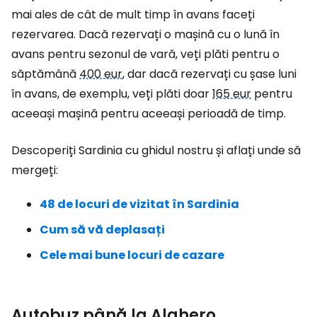
mai ales de cât de mult timp în avans faceți
rezervarea. Dacă rezervați o mașină cu o lună în
avans pentru sezonul de vară, veți plăti pentru o
săptămână
400 eur
, dar dacă rezervați cu șase luni
în avans, de exemplu, veți plăti doar
165 eur
pentru
aceeași mașină pentru aceeași perioadă de timp.
Descoperiți Sardinia cu ghidul nostru și aflați unde să
mergeți:
48 de locuri de vizitat în Sardinia
Cum să vă deplasați
Cele mai bune locuri de cazare
Autobuz până la Alghero