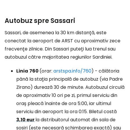
Autobuz spre Sassari
Sassari, de asemenea la 30 km distanță, este
conectat la aeroport de ARST cu aproximativ zece
frecvențe zilnice. Din Sassari puteți lua trenul sau
autobuzul către majoritatea regiunilor Sardiniei.
Linia
760
(orar:
arstspa.info/760
) - călătoria
până la stația principală de autobuz (via Padre
Zirano) durează 30 de minute. Autobuzul circulă
de aproximativ 10 ori pe zi, primul serviciu din
oraș pleacă înainte de ora 5:00, iar ultimul
serviciu din aeroport la ora 0:15. Biletul costă
3,10 eur
la distribuitorul automat din sala de
sosiri (este necesară schimbarea exactă) sau