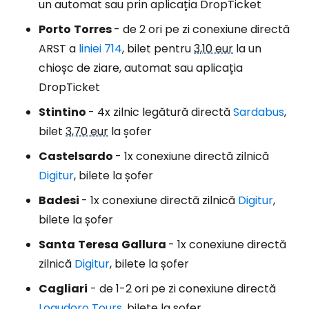
un automat sau prin aplicația DropTicket
Porto
Torres
- de 2 ori pe zi conexiune directă
ARST a
liniei 714
, bilet pentru
3,10 eur
la un
chioșc de ziare, automat sau aplicația
DropTicket
Stintino
- 4x zilnic legătură directă
Sardabus
,
bilet
3,70 eur
la șofer
Castelsardo
- 1x conexiune directă zilnică
Digitur
, bilete la șofer
Badesi
- 1x conexiune directă zilnică
Digitur
,
bilete la șofer
Santa
Teresa
Gallura
- 1x conexiune directă
zilnică
Digitur
, bilete la șofer
Cagliari
- de 1-2 ori pe zi conexiune directă
Logudoro Tours
, bilete la șofer