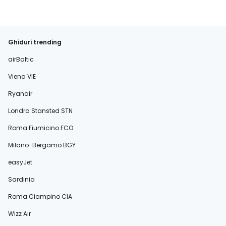
Ghiduri trending
airBaltic
Viena VIE
Ryanair
Londra Stansted STN
Roma Fiumicino FCO
Milano-Bergamo BGY
easyJet
Sardinia
Roma Ciampino CIA
Wizz Air