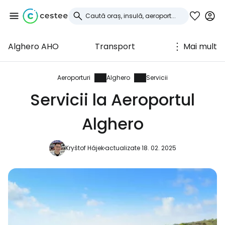
Alghero AHO
Transport
Mai mult
Conectați-vă la
Cestee
Aeroporturi
Alghero
Servicii
Servicii la Aeroportul
... comunitatea mondială a călătorilor
Alghero
Continuați cu Google
Kryštof Hájek
actualizate 18. 02. 2025
Continuați cu Facebook
Continuați cu e-mailul