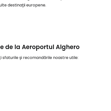
lte destinații europene.
r
ntinuați cu Google
tinuați cu Facebook
ie de la Aeroportul Alghero
i sfaturile și recomandările noastre utile:
inuați cu e-mailul