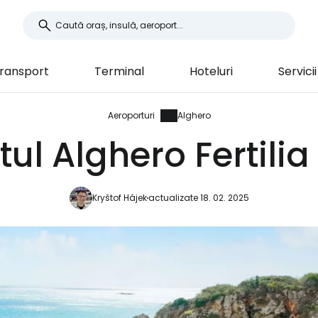
ransport
Terminal
Hoteluri
Servicii
Aeroporturi
Alghero
ul Alghero Fertilia
Kryštof Hájek
actualizate 18. 02. 2025