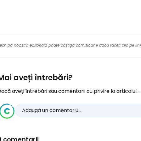
re echipa noastră editorială poate câștiga comisioane dacă faceți clic pe li
Mai aveți întrebări?
acă aveți întrebări sau comentarii cu privire la articolul...
Adaugă un comentariu...
0 comentarii