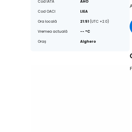
Cod IATA
AHO
Cod OACI
LIEA
Ora locală
21:51
(UTC +2.0)
Vremea actuală
-- °C
Oraș
Alghero
F