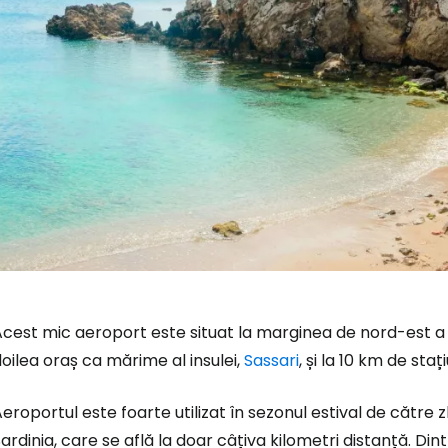
cest mic aeroport este situat la marginea de nord-est a Sa
oilea oraș ca mărime al insulei,
Sassari
, și la 10 km de sta
Conectați-v
eroportul este foarte utilizat în sezonul estival de către
ardinia, care se află la doar câțiva kilometri distanță. Di