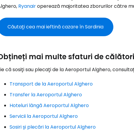
Alghero,
Ryanair
operează majoritatea zborurilor către mu
... comunitatea mondială a călătorilo
Căutați cea mai ieftină cazare în Sardinia
Co
Con
Obțineți mai multe sfaturi de călător
ie că sosiți sau plecați de la Aeroportul Alghero, consultaț
Cont
Transport de la Aeroportul Alghero
Transfer la Aeroportul Alghero
Hoteluri lângă Aeroportul Alghero
Servicii la Aeroportul Alghero
Sosiri și plecări la Aeroportul Alghero