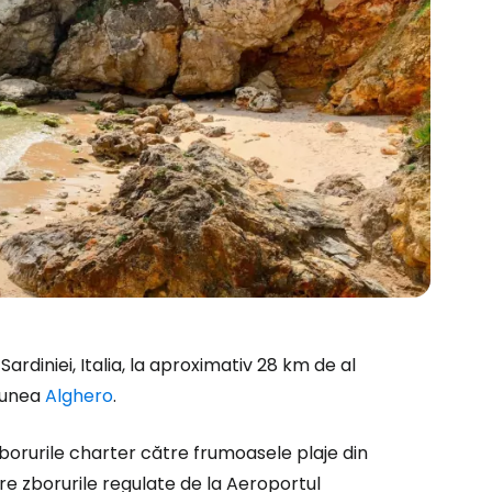
rdiniei, Italia, la aproximativ 28 km de al
țiunea
Alghero
.
ă la Cestee
 zborurile charter către frumoasele plaje din
ntre zborurile regulate de la Aeroportul