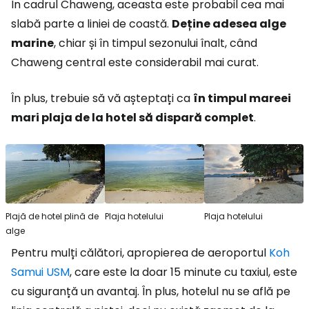
În cadrul Chaweng, aceasta este probabil cea mai
slabă parte a liniei de coastă.
Deține adesea alge
marine
, chiar și în timpul sezonului înalt, când
Chaweng central este considerabil mai curat.
În plus, trebuie să vă așteptați ca
în timpul mareei
mari plaja de la hotel să dispară complet
.
Plajă de hotel plină de
Plaja hotelului
Plaja hotelului
alge
Pentru mulți călători, apropierea de aeroportul
Koh
Samui USM
, care este la doar 15 minute cu taxiul, este
cu siguranță un avantaj. În plus, hotelul nu se află pe