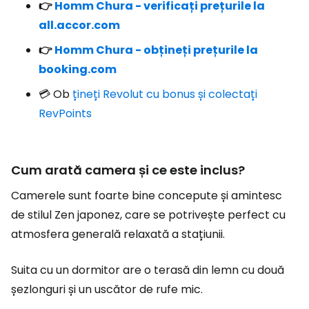
👉
Homm Chura - verificați prețurile la
all.accor.com
👉
Homm Chura - obțineți prețurile la
booking.com
💳 Ob
țineți Revolut cu bonus și colectați
RevPoints
Cum arată camera și ce este inclus?
Camerele sunt foarte bine concepute și amintesc
de stilul Zen japonez, care se potrivește perfect cu
atmosfera generală relaxată a stațiunii.
Suita cu un dormitor are o terasă din lemn cu două
șezlonguri și un uscător de rufe mic.