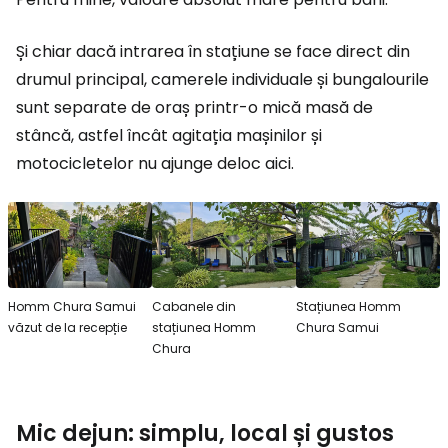
Și chiar dacă intrarea în stațiune se face direct din
drumul principal, camerele individuale și bungalourile
sunt separate de oraș printr-o mică masă de
stâncă, astfel încât agitația mașinilor și
motocicletelor nu ajunge deloc aici.
Homm Chura Samui
Cabanele din
Stațiunea Homm
văzut de la recepție
stațiunea Homm
Chura Samui
Chura
Mic dejun: simplu, local și gustos