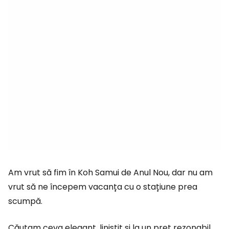
Am vrut să fim în Koh Samui de Anul Nou, dar nu am
vrut să ne începem vacanța cu o stațiune prea
scumpă.
Căutam ceva elegant, liniștit și la un preț rezonabil.