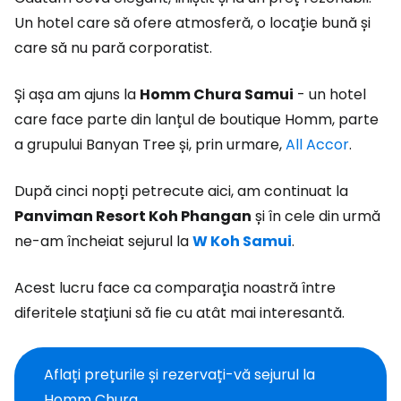
Un hotel care să ofere atmosferă, o locație bună și
care să nu pară corporatist.
Și așa am ajuns la
Homm Chura Samui
- un hotel
care face parte din lanțul de boutique Homm, parte
a grupului Banyan Tree și, prin urmare,
All Accor
.
După cinci nopți petrecute aici, am continuat la
Panviman Resort Koh Phangan
și în cele din urmă
ne-am încheiat sejurul la
W Koh Samui
.
Acest lucru face ca comparația noastră între
diferitele stațiuni să fie cu atât mai interesantă.
Aflați prețurile și rezervați-vă sejurul la
Homm Chura