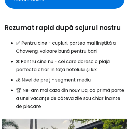
Rezumat rapid după sejurul nostru
✅ Pentru cine - cupluri, partea mai liniștită a
Chaweng, valoare bună pentru bani
❌ Pentru cine nu - cei care doresc o plajă
perfectă chiar în fața hotelului și lux
💰 Nivel de preț - segment mediu
🏆 Ne-am mai caza din nou? Da, ca primă parte
a unei vacanțe de câteva zile sau chiar înainte
de plecare