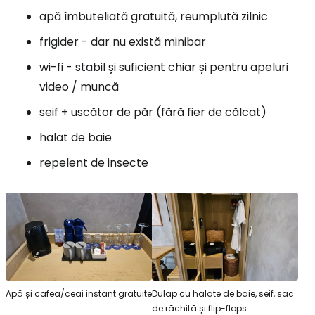
apă îmbuteliată gratuită, reumplută zilnic
frigider - dar nu există minibar
wi-fi - stabil și suficient chiar și pentru apeluri
video / muncă
seif + uscător de păr (fără fier de călcat)
halat de baie
repelent de insecte
Apă și cafea/ceai instant gratuite
Dulap cu halate de baie, seif, sac
de răchită și flip-flops