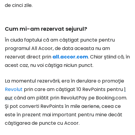
de cinci zile.
Cum mi-am rezervat sejurul?
În ciuda faptului că am câștigat puncte pentru
programul All Acoor, de data aceasta nu am
rezervat direct prin
all.accor.com
. Chiar știind că, în
acest caz, nu voi câștiga niciun punct.
La momentul rezervării, era în derulare o promoție
Revolut
prin care am câștigat 10 RevPoints pentru
1
eur
când am plătit prin RevolutPay pe Booking.com.
Și pot converti RevPoints în mile aeriene, ceea ce
este în prezent mai important pentru mine decât
câștigarea de puncte cu Acoor.