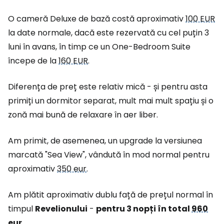
O cameră Deluxe de bază costă aproximativ
100 EUR
la date normale, dacă este rezervată cu cel puțin 3
luni în avans, în timp ce un One-Bedroom Suite
începe de la
160 EUR
.
Diferența de preț este relativ mică - și pentru asta
primiți un dormitor separat, mult mai mult spațiu și o
zonă mai bună de relaxare în aer liber.
Am primit, de asemenea, un upgrade la versiunea
marcată "Sea View", vândută în mod normal pentru
aproximativ
350 eur
.
Am plătit aproximativ dublu față de prețul normal în
timpul
Revelionului
-
pentru 3 nopți în total
960
eur
.