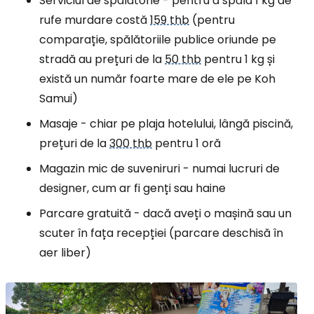
Serviciul de spălătorie - pentru a spăla 1 kg de
rufe murdare costă
159 thb
(pentru
comparație, spălătoriile publice oriunde pe
stradă au prețuri de la
50 thb
pentru 1 kg și
există un număr foarte mare de ele pe Koh
Samui)
Masaje - chiar pe plaja hotelului, lângă piscină,
prețuri de la
300 thb
pentru 1 oră
Magazin mic de suveniruri - numai lucruri de
designer, cum ar fi genți sau haine
Parcare gratuită - dacă aveți o mașină sau un
scuter în fața recepției (parcare deschisă în
aer liber)