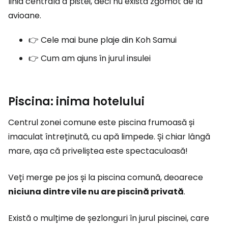
linia centrală a pistei, deci nu există zgomot de la
avioane.
👉 Cele mai bune plaje din Koh Samui
👉 Cum am ajuns în jurul insulei
Piscina: inima hotelului
Centrul zonei comune este piscina frumoasă și
imaculat întreținută, cu apă limpede. Și chiar lângă
mare, așa că priveliștea este spectaculoasă!
Veți merge pe jos și la piscina comună, deoarece
niciuna dintre vile nu are piscină privată
.
Există o mulțime de șezlonguri în jurul piscinei, care