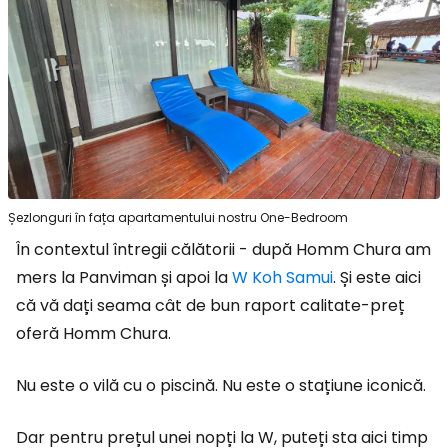
Șezlonguri în fața apartamentului nostru One-Bedroom
În contextul întregii călătorii - după Homm Chura am
mers la Panviman și apoi la
W Koh Samui
. Și este aici
că vă dați seama cât de bun raport calitate-preț
oferă Homm Chura.
Nu este o vilă cu o piscină. Nu este o stațiune iconică.
Dar pentru prețul unei nopți la W, puteți sta aici timp