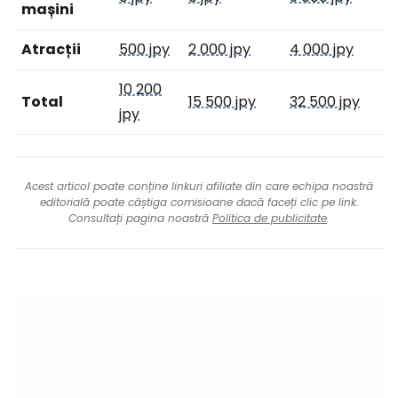
mașini
Atracții
500 jpy
2 000 jpy
4 000 jpy
10 200
Total
15 500 jpy
32 500 jpy
jpy
Acest articol poate conține linkuri afiliate din care echipa noastră
editorială poate câștiga comisioane dacă faceți clic pe link.
Consultați pagina noastră
Politica de publicitate
.