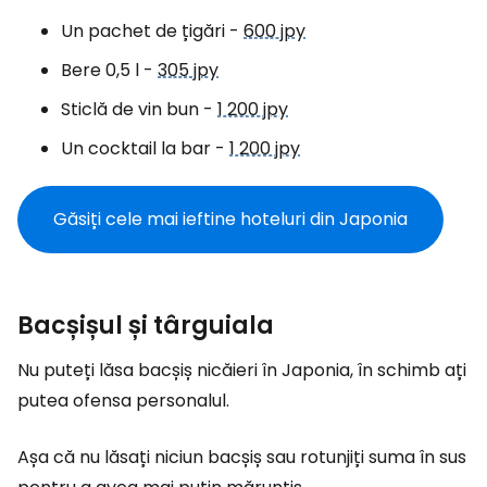
Un pachet de țigări -
600 jpy
Bere 0,5 l -
305 jpy
Sticlă de vin bun -
1 200 jpy
Un cocktail la bar -
1 200 jpy
Găsiți cele mai ieftine hoteluri din Japonia
Bacșișul și târguiala
Nu puteți lăsa bacșiș nicăieri în Japonia, în schimb ați
putea ofensa personalul.
Așa că nu lăsați niciun bacșiș sau rotunjiți suma în sus