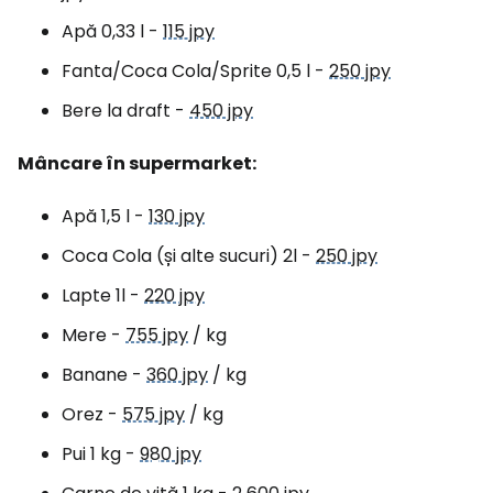
Apă 0,33 l -
115 jpy
Fanta/Coca Cola/Sprite 0,5 l -
250 jpy
Bere la draft -
450 jpy
Mâncare în supermarket:
Apă 1,5 l -
130 jpy
Coca Cola (și alte sucuri) 2l -
250 jpy
Lapte 1l -
220 jpy
Mere -
755 jpy
/ kg
Banane -
360 jpy
/ kg
Orez -
575 jpy
/ kg
Pui 1 kg -
980 jpy