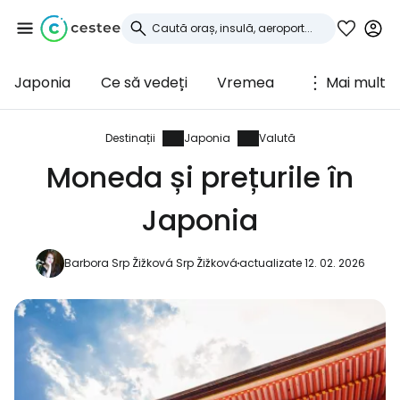
Japonia
Ce să vedeți
Vremea
Mai mult
Conectați-vă la
Cestee
Destinații
Japonia
Valută
Moneda și prețurile în
... comunitatea mondială a călătorilor
Japonia
Continuați cu Google
Barbora Srp Žižková Srp Žižková
actualizate 12. 02. 2026
Continuați cu Facebook
Continuați cu e-mailul