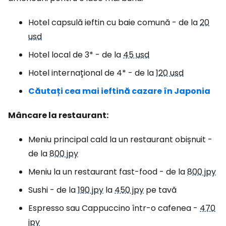
Hotel capsulă ieftin cu baie comună - de la
20
usd
Hotel local de 3* - de la
45 usd
Hotel internațional de 4* - de la
120 usd
Căutați cea mai ieftină cazare în Japonia
Mâncare la restaurant:
Meniu principal cald la un restaurant obișnuit -
de la
800 jpy
Meniu la un restaurant fast-food - de la
800 jpy
Sushi - de la
190 jpy
la
450 jpy
pe tavă
Espresso sau Cappuccino într-o cafenea -
470
jpy