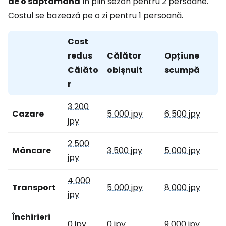
de o săptămână
în plin sezon pentru 2 persoane.
Costul se bazează pe o zi pentru 1 persoană.
Cost
redus
Călător
Opțiune
Călăto
obișnuit
scumpă
r
3 200
Cazare
5 000 jpy
6 500 jpy
jpy
2 500
Mâncare
3 500 jpy
5 000 jpy
jpy
4 000
Transport
5 000 jpy
8 000 jpy
jpy
Închirieri
0 jpy
0 jpy
9 000 jpy