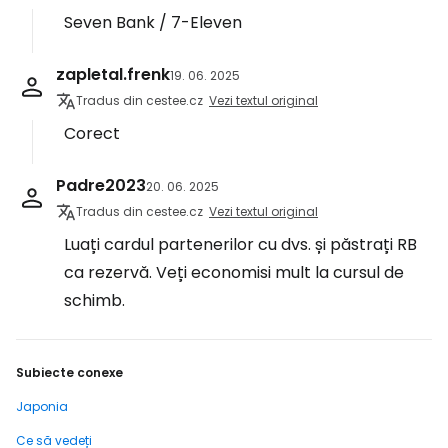
Seven Bank / 7-Eleven
zapletal.frenk
19. 06. 2025
Tradus din cestee.cz
Vezi textul original
Corect
Padre2023
20. 06. 2025
Tradus din cestee.cz
Vezi textul original
Luați cardul partenerilor cu dvs. și păstrați RB
ca rezervă. Veți economisi mult la cursul de
schimb.
Subiecte conexe
Japonia
Ce să vedeți