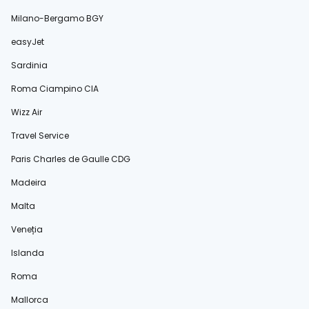
Milano-Bergamo BGY
easyJet
Sardinia
Roma Ciampino CIA
Wizz Air
Travel Service
Paris Charles de Gaulle CDG
Madeira
Malta
Veneția
Islanda
Roma
Mallorca