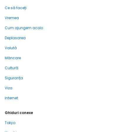
Ce să faceți
Vremea
Cum ajungem acolo
Deplasarea
Valută
Mâncare
Cultură
Siguranța
Viza
Internet
Ghiduri conexe
Tokyo