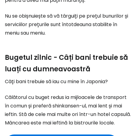
pentru a avea mai puțin mărunțiș.
Nu se obișnuiește să vă târguiți pe prețul bunurilor și
serviciilor prețurile sunt întotdeauna stabilite în
meniu sau meniu.
Bugetul zilnic - Câți bani trebuie să
luați cu dumneavoastră
Câți bani trebuie să iau cu mine în Japonia?
Călătorul cu buget redus ia mijloacele de transport
în comun și preferă shinkansen-ul, mai lent și mai
ieftin. Stă de cele mai multe ori într-un hotel capsulă.
Mâncarea este mai ieftină la bistrourile locale.