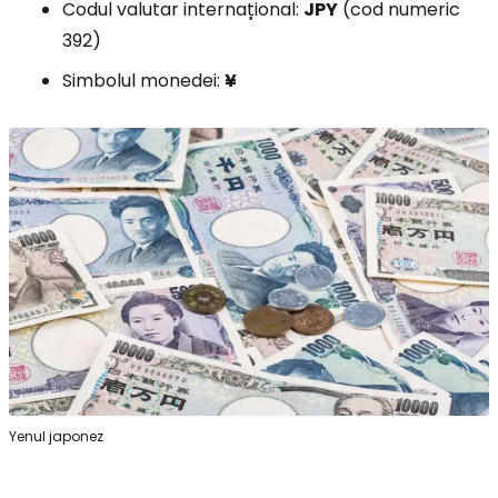
Codul valutar internațional:
JPY
(cod numeric
392)
Simbolul monedei:
¥
Yenul japonez