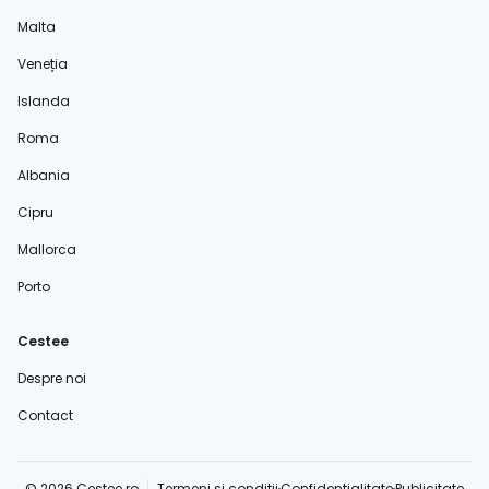
Malta
Veneția
Islanda
Roma
Albania
Cipru
Mallorca
Porto
Cestee
Despre noi
Contact
© 2026 Cestee.ro
Termeni și condiții
Confidențialitate
Publicitate