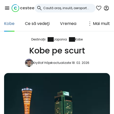
Kobe
Ce să vedeți
Vremea
Mai mult
Conectați-vă la
Cestee
Destinații
Japonia
Kobe
Kobe pe scurt
... comunitatea mondială a călătorilor
Kryštof Hájek
actualizate 18. 02. 2026
Continuați cu Google
Continuați cu Facebook
Continuați cu e-mailul