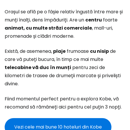
Orașul se află pe o fâșie relativ îngustă între mare și
munți înalți, dens împăduriți. Are un
centru
foarte
animat, cu multe străzi comerciale
, mall-uri,
promenade și clădiri moderne.
Există, de asemenea,
plaje
frumoase
cu nisip
de
care vă puteți bucura, în timp ce mai multe
telecabine vă duc în munți
pentru zeci de
kilometri de trasee de drumeții marcate și priveliști
divine.
Fiind momentul perfect pentru a explora Kobe, vă
recomand să rămâneți aici pentru cel puțin 3 nopți.
Vezi cele mai bune 10 hoteluri din Kobe