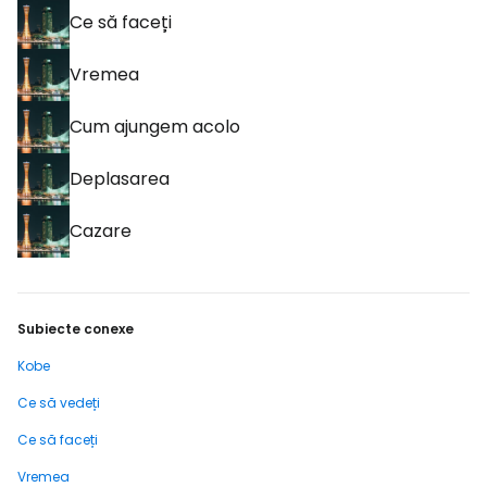
Ce să faceți
Vremea
Cum ajungem acolo
Deplasarea
Cazare
Subiecte conexe
Kobe
Ce să vedeți
Ce să faceți
Vremea