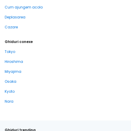
Cum ajungem acolo
Deplasarea
Cazare
Ghiduri conexe
Tokyo
Hiroshima
Miyajima
Osaka
Kyoto
Nara
Ghiduri trending