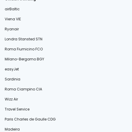
airBaltic
Viena VIE
Ryanair
Londra Stansted STN
Roma Fiumicino FCO
Milano-Bergamo BGY
easyJet
Sardinia
Roma Ciampino CIA
Wizz Air
Travel Service
Paris Charles de Gaulle CDG
Madeira