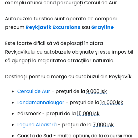
exemplu atunci când parcurgeți Cercul de Aur.
Autobuzele turistice sunt operate de companii
precum
Reykjavík Excursions
sau
Grayline
.
Este foarte dificil să vă deplasați în afara
Reykjavíkului cu autobuzele obișnuite și este imposibil
să ajungeți la majoritatea atracțiilor naturale.
Destinații pentru a merge cu autobuzul din Reykjavík:
Cercul de Aur
- prețuri de la
9 000 isk
Landamannalaugar
- prețuri de la
14 000 isk
Þórsmörk - prețuri de la
15 000 isk
Laguna Albastră
- prețuri de la
7 000 isk
Coasta de Sud - multe opțiuni, de la excursii mai