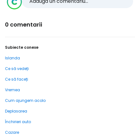
Adaugă un comentariu...
0 comentarii
Subiecte conexe
Islanda
Ce să vedeți
Ce să faceți
Vremea
Cum ajungem acolo
Deplasarea
Închirieri auto
Cazare