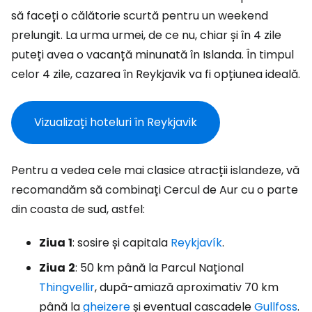
să faceți o călătorie scurtă pentru un weekend
prelungit. La urma urmei, de ce nu, chiar și în 4 zile
puteți avea o vacanță minunată în Islanda. În timpul
celor 4 zile, cazarea în Reykjavik va fi opțiunea ideală.
Vizualizați hoteluri în Reykjavik
Pentru a vedea cele mai clasice atracții islandeze, vă
recomandăm să combinați Cercul de Aur cu o parte
din coasta de sud, astfel:
Ziua
1
: sosire și capitala
Reykjavík
.
Ziua
2
: 50 km până la Parcul Național
Thingvellir
, după-amiază aproximativ 70 km
până la
gheizere
și eventual cascadele
Gullfoss
.