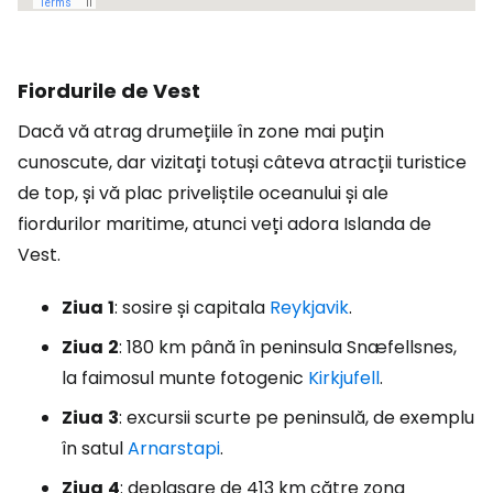
Fiordurile de Vest
Dacă vă atrag drumețiile în zone mai puțin
cunoscute, dar vizitați totuși câteva atracții turistice
de top, și vă plac priveliștile oceanului și ale
fiordurilor maritime, atunci veți adora Islanda de
Vest.
Ziua
1
: sosire și capitala
Reykjavik
.
Ziua
2
: 180 km până în peninsula Snæfellsnes,
la faimosul munte fotogenic
Kirkjufell
.
Ziua
3
: excursii scurte pe peninsulă, de exemplu
în satul
Arnarstapi
.
Ziua
4
: deplasare de 413 km către zona