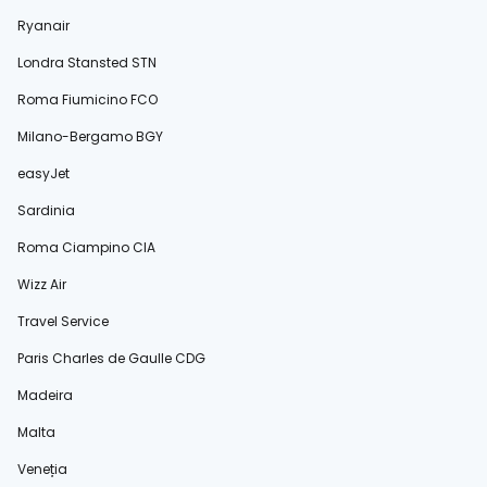
Ryanair
Londra Stansted STN
Roma Fiumicino FCO
Milano-Bergamo BGY
easyJet
Sardinia
Roma Ciampino CIA
Wizz Air
Travel Service
Paris Charles de Gaulle CDG
Madeira
Malta
Veneția