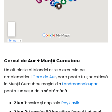
Cercul de Aur + Munții Curcubeu
Un alt clasic al Islandei este o excursie pe
emblematicul
Cerc de Aur
, care poate fi ușor extinsă
la Munții Curcubeu magici din
Landmannalaugar
pentru un sejur de o săptămână.
Ziua
1
: sosire și capitala
Reykjavik
.
Ziua
2
: transfer 50 km către Parcul Național