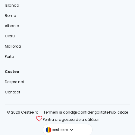
Islanda
Roma
Albania
Cipru
Mallorca
Porto
Cestee
Despre noi
Contact
© 2026 Cestee.ro
Termeni și condiții
Confidențialitate
Publicitate
Pentru dragostea de a călători
cestee.com
cestee.ro