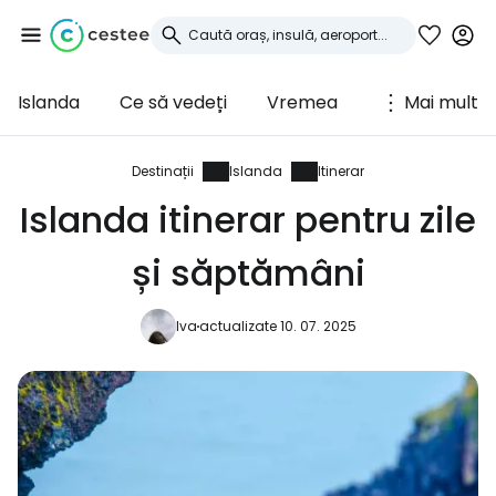
Islanda
Ce să vedeți
Vremea
Mai mult
Conectați-vă la
Cestee
Destinații
Islanda
Itinerar
Islanda itinerar pentru zile
... comunitatea mondială a călătorilor
și săptămâni
Continuați cu Google
Iva
actualizate 10. 07. 2025
Continuați cu Facebook
Continuați cu e-mailul