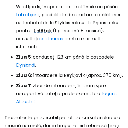
Westfjords, în special către stâncile cu păsări
Látrabjarg
, posibilitate de scurtare a călătoriei
cu feribotul de la Stykkishólmur la Brjanslaekur
pentru
9 500 isk
(1 persoană + mașină),
consultați
seatours.is
pentru mai multe
informații.
Ziua
5
: conduceți 123 km până la cascadele
Dynjandi
.
Ziua
6
: întoarcere la Reykjavík (aprox. 370 km).
Ziua
7
: zbor de întoarcere, în drum spre
aeroport vă puteți opri de exemplu la
Laguna
Albastră
.
Traseul este practicabil pe tot parcursul anului cu o
mașină normală, dar în timpul iernii trebuie să țineți