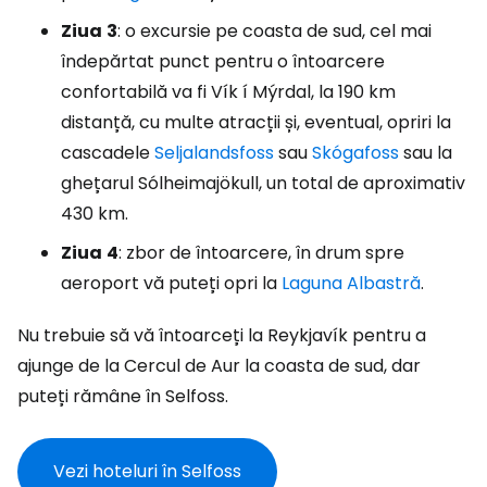
Ziua
3
: o excursie pe coasta de sud, cel mai
îndepărtat punct pentru o întoarcere
confortabilă va fi Vík í Mýrdal, la 190 km
distanță, cu multe atracții și, eventual, opriri la
cascadele
Seljalandsfoss
sau
Skógafoss
sau la
ghețarul Sólheimajökull, un total de aproximativ
430 km.
Ziua
4
: zbor de întoarcere, în drum spre
aeroport vă puteți opri la
Laguna Albastră
.
Nu trebuie să vă întoarceți la Reykjavík pentru a
ajunge de la Cercul de Aur la coasta de sud, dar
puteți rămâne în Selfoss.
Vezi hoteluri în Selfoss