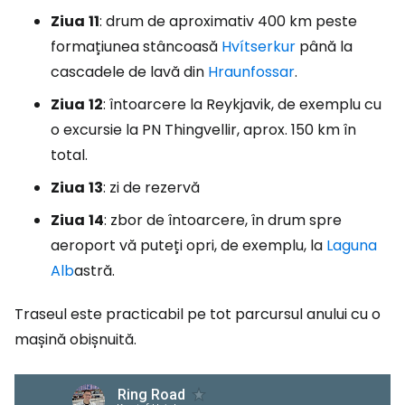
Ziua
11
: drum de aproximativ 400 km peste
formațiunea stâncoasă
Hvítserkur
până la
cascadele de lavă din
Hraunfossar
.
Ziua
12
: întoarcere la Reykjavik, de exemplu cu
o excursie la PN Thingvellir, aprox. 150 km în
total.
Ziua
13
: zi de rezervă
Ziua
14
: zbor de întoarcere, în drum spre
aeroport vă puteți opri, de exemplu, la
Laguna
Alb
astră.
Traseul este practicabil pe tot parcursul anului cu o
mașină obișnuită.