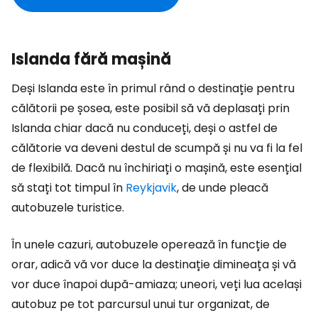
Islanda fără mașină
Deși Islanda este în primul rând o destinație pentru
călătorii pe șosea, este posibil să vă deplasați prin
Islanda chiar dacă nu conduceți, deși o astfel de
călătorie va deveni destul de scumpă și nu va fi la fel
de flexibilă. Dacă nu închiriați o mașină, este esențial
să stați tot timpul în
Reykjavik
, de unde pleacă
autobuzele turistice.
În unele cazuri, autobuzele operează în funcție de
orar, adică vă vor duce la destinație dimineața și vă
vor duce înapoi după-amiaza; uneori, veți lua același
autobuz pe tot parcursul unui tur organizat, de