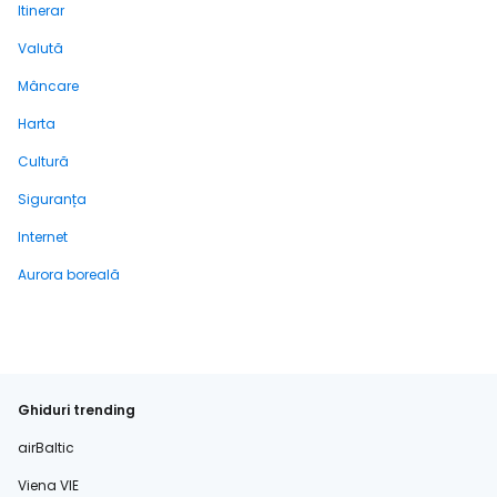
Itinerar
Valută
Mâncare
Harta
Cultură
Siguranța
Internet
Aurora boreală
Ghiduri trending
airBaltic
Viena VIE