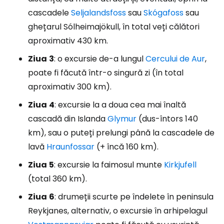
cascadele
Seljalandsfoss
sau
Skógafoss
sau
ghețarul Sólheimajökull, în total veți călători
aproximativ 430 km.
Ziua
3
: o excursie de-a lungul
Cercului de Aur
,
poate fi făcută într-o singură zi (în total
aproximativ 300 km).
Ziua
4
: excursie la a doua cea mai înaltă
cascadă din Islanda
Glymur
(dus-întors 140
km), sau o puteți prelungi până la cascadele de
lavă
Hraunfossar
(+ încă 160 km).
Ziua
5
: excursie la faimosul munte
Kirkjufell
(total 360 km).
Ziua
6
: drumeții scurte pe îndelete în peninsula
Reykjanes, alternativ, o excursie în arhipelagul