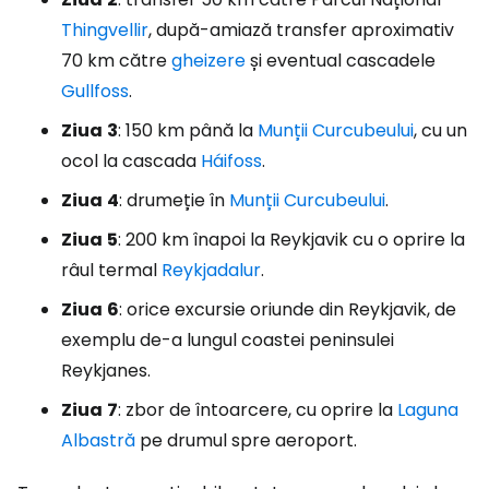
Thingvellir
, după-amiază transfer aproximativ
70 km către
gheizere
și eventual cascadele
Gullfoss
.
Ziua
3
: 150 km până la
Munții Curcubeului
, cu un
ocol la cascada
Háifoss
.
Ziua
4
: drumeție în
Munții Curcubeului
.
Ziua
5
: 200 km înapoi la Reykjavik cu o oprire la
râul termal
Reykjadalur
.
Ziua
6
: orice excursie oriunde din Reykjavik, de
exemplu de-a lungul coastei peninsulei
Reykjanes.
Ziua
7
: zbor de întoarcere, cu oprire la
Laguna
Albastră
pe drumul spre aeroport.