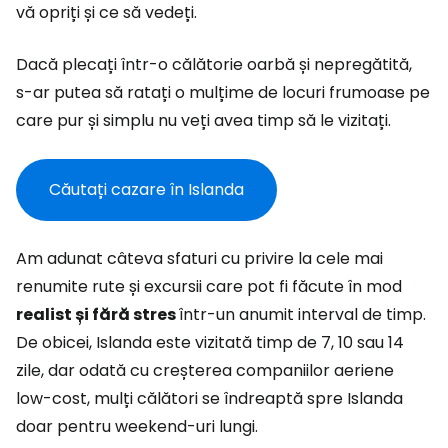
vă opriți și ce să vedeți.
Dacă plecați într-o călătorie oarbă și nepregătită,
s-ar putea să ratați o mulțime de locuri frumoase pe
care pur și simplu nu veți avea timp să le vizitați.
Căutați cazare în Islanda
Am adunat câteva sfaturi cu privire la cele mai
renumite rute și excursii care pot fi făcute în mod
realist și fără stres
într-un anumit interval de timp.
De obicei, Islanda este vizitată timp de 7, 10 sau 14
zile, dar odată cu creșterea companiilor aeriene
low-cost, mulți călători se îndreaptă spre Islanda
doar pentru weekend-uri lungi.