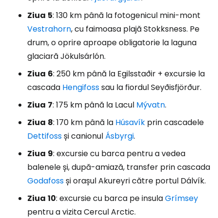
Ziua
5
: 130 km până la fotogenicul mini-mont
Vestrahorn
, cu faimoasa plajă Stokksness. Pe
drum, o oprire aproape obligatorie la laguna
glaciară Jökulsárlón.
Ziua
6
: 250 km până la Egilsstaðir + excursie la
cascada
Hengifoss
sau la fiordul Seyðisfjörður.
Ziua
7
: 175 km până la Lacul
Mývatn
.
Ziua
8
: 170 km până la
Húsavík
prin cascadele
Dettifoss
și canionul
Ásbyrgi
.
Ziua
9
: excursie cu barca pentru a vedea
balenele și, după-amiază, transfer prin cascada
Godafoss
și orașul Akureyri către portul Dálvík.
Ziua
10
: excursie cu barca pe insula
Grímsey
pentru a vizita Cercul Arctic.