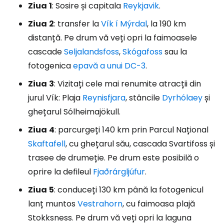
Ziua
1
: Sosire și capitala
Reykjavik
.
Ziua
2
: transfer la
Vík í Mýrdal
, la 190 km
distanță. Pe drum vă veți opri la faimoasele
cascade
Seljalandsfoss
,
Skógafoss
sau la
fotogenica
epavă a unui DC-3
.
Ziua
3
: Vizitați cele mai renumite atracții din
jurul Vík: Plaja
Reynisfjara
, stâncile
Dyrhólaey
și
ghețarul Sólheimajökull.
Ziua
4
: parcurgeți 140 km prin Parcul Național
Skaftafell
, cu ghețarul său, cascada Svartifoss și
trasee de drumeție. Pe drum este posibilă o
oprire la defileul
Fjaðrárgljúfur
.
Ziua
5
: conduceți 130 km până la fotogenicul
lanț muntos
Vestrahorn
, cu faimoasa plajă
Stokksness. Pe drum vă veți opri la laguna