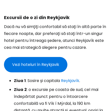
Excursii de o zi din Reykjavik
Dacă nu vă simțiți confortabil să stați în altă parte în
fiecare noapte, dar preferați să stați într-un singur
hotel pentru întreaga ședere, atunci Reykjavík este
cea mai strategică alegere pentru cazare.
Vezi hoteluri în Reykjavik
Ziua
1
: Sosire și capitala
Reykjavík
.
Ziua
2
: o excursie pe coasta de sud, cel mai
îndepărtat punct pentru o întoarcere
confortabilă va fi Vík í Mýrdal, la 190 km
distanță, cu multe atracții și, eventual, opriri la