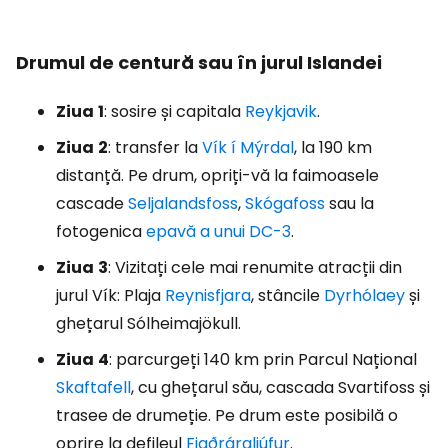
Drumul de centură sau în jurul Islandei
Ziua
1
: sosire și capitala
Reykjavik
.
Ziua
2
: transfer la
Vík í Mýrdal
, la 190 km
distanță. Pe drum, opriți-vă la faimoasele
cascade
Seljalandsfoss
,
Skógafoss
sau la
fotogenica
epavă a unui DC-3
.
Ziua
3
: Vizitați cele mai renumite atracții din
jurul Vík: Plaja
Reynisfjara
, stâncile
Dyrhólaey
și
ghețarul Sólheimajökull.
Ziua
4
: parcurgeți 140 km prin Parcul Național
Skaftafell
, cu ghețarul său, cascada Svartifoss și
trasee de drumeție. Pe drum este posibilă o
oprire la defileul
Fjaðrárgljúfur
.