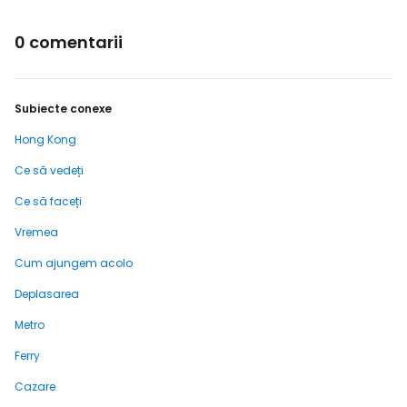
0 comentarii
Subiecte conexe
Hong Kong
Ce să vedeți
Ce să faceți
Vremea
Cum ajungem acolo
Deplasarea
Metro
Ferry
Cazare