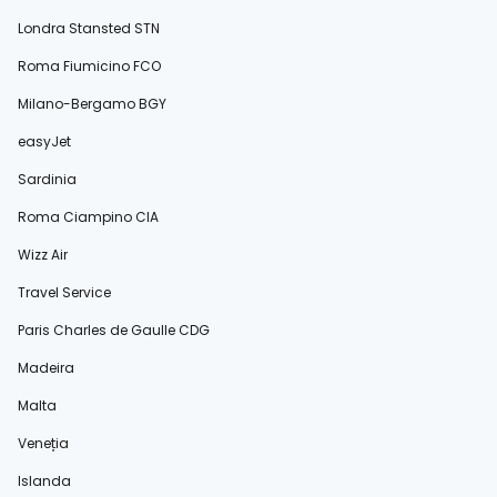
Londra Stansted STN
Roma Fiumicino FCO
Milano-Bergamo BGY
easyJet
Sardinia
Roma Ciampino CIA
Wizz Air
Travel Service
Paris Charles de Gaulle CDG
Madeira
Malta
Veneția
Islanda