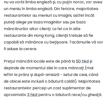
nu va vorbi limba engleză și, cu puțin noroc, vor avea
un meniu în limba engleză. Din fericire, majoritatea
restaurantelor au meniuri cu imagini, astfel încât
puteți alege pe baza imaginilor sau pe baza
mâncărurilor altor clienți. La fel ca în alte
restaurante din Hong Kong, clienții trebuie să fie
capabili să mănânce cu bețișoare. Tacâmurile vă vor
fi aduse la cerere.
Prețul mâncării locale este de până la
50 hkd
și
depinde de momentul zilei în care mâncați (mai
ieftin la prânz și după-amiază - setul de ceai, când
de obicei este inclusă o băutură caldă). Majoritatea
restaurantelor percep un cost suplimentar de
aproximativ
3 hkd
pentru o băutură rece/cu gheață.