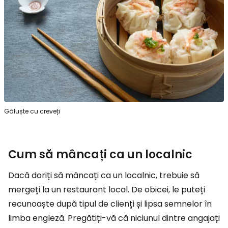
Găluște cu creveți
Cum să mâncați ca un localnic
Dacă doriți să mâncați ca un localnic, trebuie să
mergeți la un restaurant local. De obicei, le puteți
recunoaște după tipul de clienți și lipsa semnelor în
limba engleză. Pregătiți-vă că niciunul dintre angajați