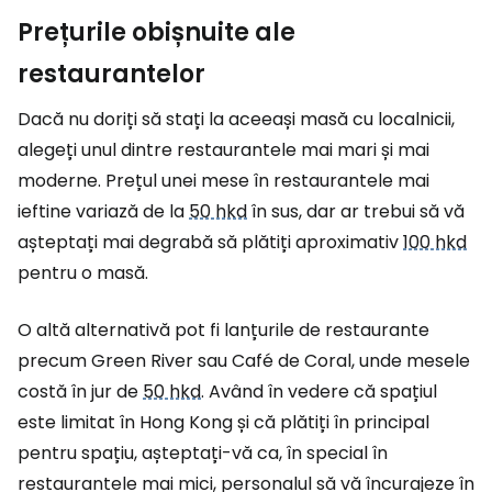
Prețurile obișnuite ale
restaurantelor
Dacă nu doriți să stați la aceeași masă cu localnicii,
alegeți unul dintre restaurantele mai mari și mai
moderne. Prețul unei mese în restaurantele mai
ieftine variază de la
50 hkd
în sus, dar ar trebui să vă
așteptați mai degrabă să plătiți aproximativ
100 hkd
pentru o masă.
O altă alternativă pot fi lanțurile de restaurante
precum Green River sau Café de Coral, unde mesele
costă în jur de
50 hkd
. Având în vedere că spațiul
este limitat în Hong Kong și că plătiți în principal
pentru spațiu, așteptați-vă ca, în special în
restaurantele mai mici, personalul să vă încurajeze în