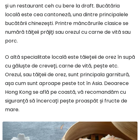
și un restaurant ceh cu bere la draft. Bucătăria
locală este cea cantoneză, una dintre principalele
bucătării chinezești. Printre mâncărurile clasice se
numără tăițeii prăjiți sau orezul cu carne de vită sau
porc.
O altă specialitate locală este tăiețeii de orez în supă
cu găluște de creveți, carne de vită, pește etc.
Orezul, sau tăițeii de orez, sunt principala garnitură,
așa cum sunt aproape peste tot în Asia. Deoarece
Hong Kong se află pe coastă, vă recomandăm cu
siguranță să încercați pește proaspăt și fructe de
mare.