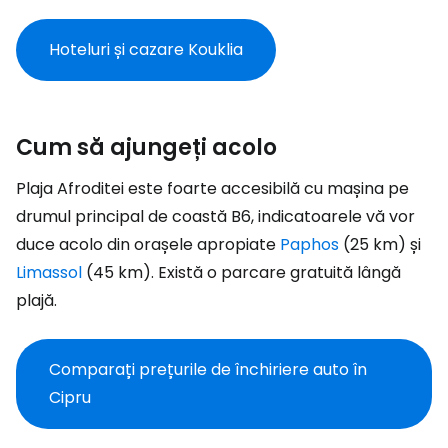
Hoteluri și cazare Kouklia
Cum să ajungeți acolo
Plaja Afroditei este foarte accesibilă cu mașina pe
drumul principal de coastă B6, indicatoarele vă vor
duce acolo din orașele apropiate
Paphos
(25 km) și
Limassol
(45 km). Există o parcare gratuită lângă
plajă.
Comparați prețurile de închiriere auto în
Cipru