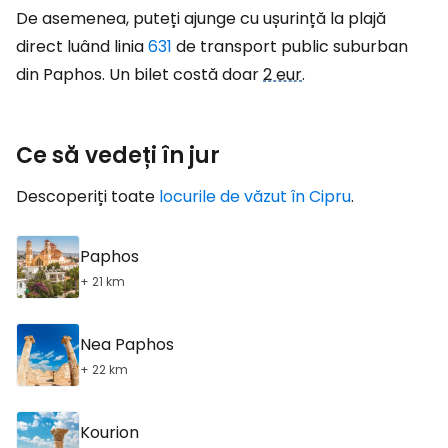
De asemenea, puteți ajunge cu ușurință la plajă
direct luând linia
631
de transport public suburban
din Paphos. Un bilet costă doar
2 eur
.
Ce să vedeți în jur
Descoperiți toate
locurile de văzut în Cipru
.
Paphos
+ 21 km
Nea Paphos
+ 22 km
Kourion