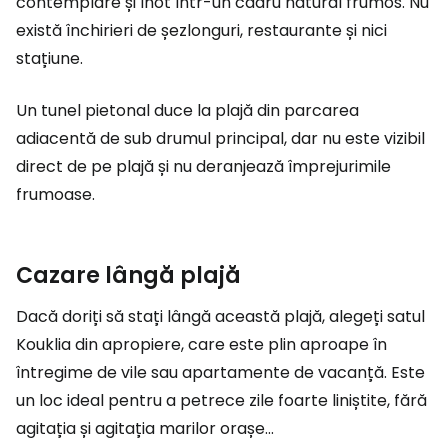
contemplare și înot într-un cadru natural frumos. Nu
există închirieri de șezlonguri, restaurante și nici
stațiune.
Un tunel pietonal duce la plajă din parcarea
adiacentă de sub drumul principal, dar nu este vizibil
direct de pe plajă și nu deranjează împrejurimile
frumoase.
Cazare lângă plajă
Dacă doriți să stați lângă această plajă, alegeți satul
Kouklia din apropiere, care este plin aproape în
întregime de vile sau apartamente de vacanță. Este
un loc ideal pentru a petrece zile foarte liniștite, fără
agitația și agitația marilor orașe...