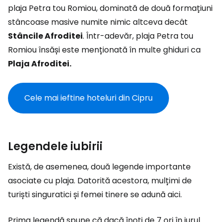
plaja Petra tou Romiou, dominată de două formațiuni
stâncoase masive numite nimic altceva decât
Stâncile Afroditei
. Într-adevăr, plaja Petra tou
Romiou însăși este menționată în multe ghiduri ca
Plaja Afroditei.
Cele mai ieftine hoteluri din Cipru
Legendele iubirii
Există, de asemenea, două legende importante
asociate cu plaja. Datorită acestora, mulțimi de
turiști singuratici și femei tinere se adună aici.
Prima legendă spune că dacă înoți de 7 ori în jurul