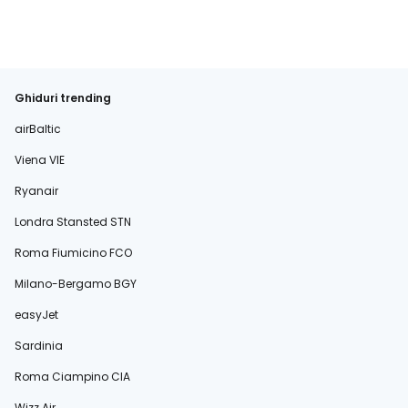
Ghiduri trending
airBaltic
Viena VIE
Ryanair
Londra Stansted STN
Roma Fiumicino FCO
Milano-Bergamo BGY
easyJet
Sardinia
Roma Ciampino CIA
Wizz Air