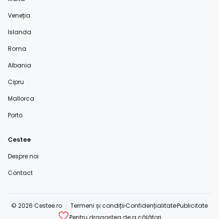
Veneția
Islanda
Roma
Albania
Cipru
Mallorca
Porto
Cestee
Despre noi
Contact
© 2026 Cestee.ro
Termeni și condiții
Confidențialitate
Publicitate
Pentru dragostea de a călători