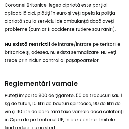
Coroanei Britanice, legea cipriotă este parțial
aplicabilă aici, plătiți în euro și veți apela la poliția
cipriotă sau la serviciul de ambulanță dacă aveți
probleme (cum ar fi accidente rutiere sau răniri).
Nu
există
restricții
de intrare/intrare pe teritoriile
britanice și, adesea, nu există semnalizare. Nu veți
trece prin niciun control al pașapoartelor.
Reglementări vamale
Puteți importa 800 de țigarete, 50 de trabucuri sau 1
kg de tutun, 10 litri de băuturi spirtoase, 90 de litri de
vin și 110 litri de bere fără taxe vamale dacă călătoriți
în Cipru de pe teritoriul UE, în caz contrar limitele
fiind reduse cu un sfert.