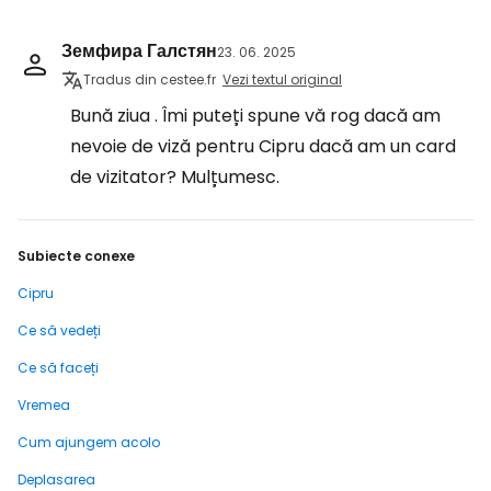
Земфира Галстян
23. 06. 2025
Tradus din cestee.fr
Vezi textul original
Bună ziua . Îmi puteți spune vă rog dacă am
nevoie de viză pentru Cipru dacă am un card
de vizitator? Mulțumesc.
Subiecte conexe
Cipru
Ce să vedeți
Ce să faceți
Vremea
Cum ajungem acolo
Deplasarea