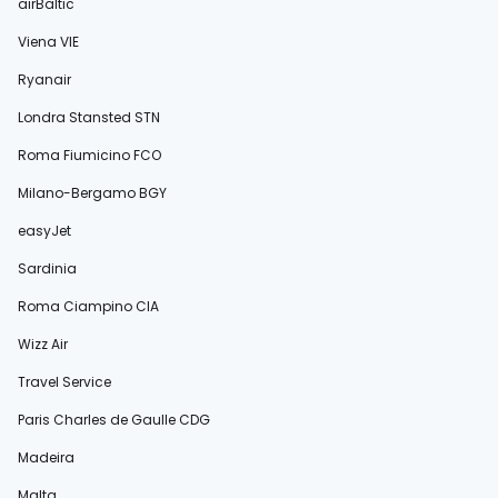
airBaltic
Viena VIE
Ryanair
Londra Stansted STN
Roma Fiumicino FCO
Milano-Bergamo BGY
easyJet
Sardinia
Roma Ciampino CIA
Wizz Air
Travel Service
Paris Charles de Gaulle CDG
Madeira
Malta