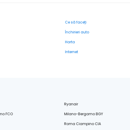
Ce să faceți
Închirieri auto
Harta
Internet
Ryanair
ino FCO
Milano-Bergamo BGY
Roma Ciampino CIA