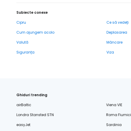
Subiecte conexe
Cipru
Ce să vedeți
Cum ajungem acolo
Deplasarea
Valută
Mâncare
Siguranța
Viza
Ghiduri trending
airBaltic
Viena VIE
Londra Stansted STN
Roma Fiumic
easyJet
Sardinia