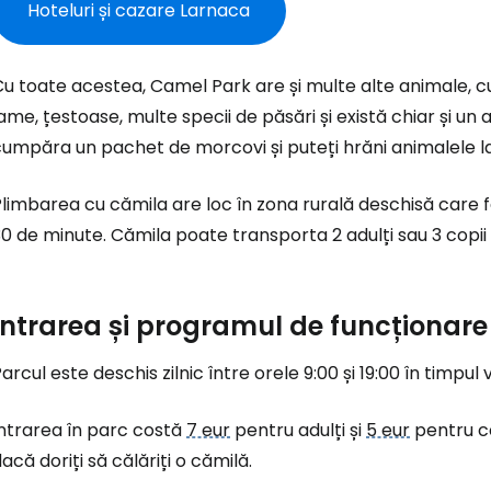
Hoteluri și cazare Larnaca
Cu toate acestea,
Camel Park
are și multe alte animale, cu
ame, țestoase, multe specii de păsări și există chiar și un
cumpăra un pachet de morcovi și puteți hrăni animalele l
limbarea cu cămila are loc în zona rurală deschisă care 
Conectați-v
0 de minute. Cămila poate transporta 2 adulți sau 3 copii 
... comunitatea mondială a călătorilo
Intrarea și programul de funcționare
Co
arcul este deschis zilnic între orele 9:00 și 19:00 în timpul ve
Intrarea în parc costă
7 eur
pentru adulți și
5 eur
pentru co
Con
acă doriți să călăriți o cămilă.