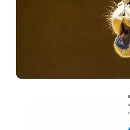
S
s
c