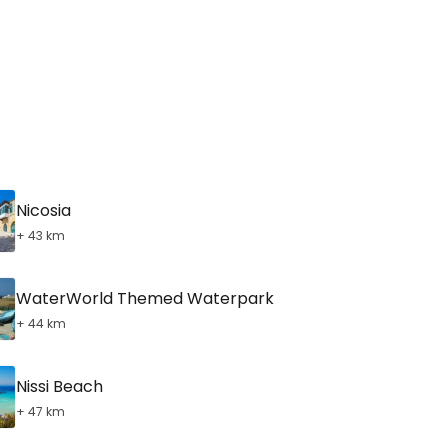
inuați cu e-mailul
Nicosia
+ 43 km
WaterWorld Themed Waterpark
+ 44 km
Nissi Beach
+ 47 km