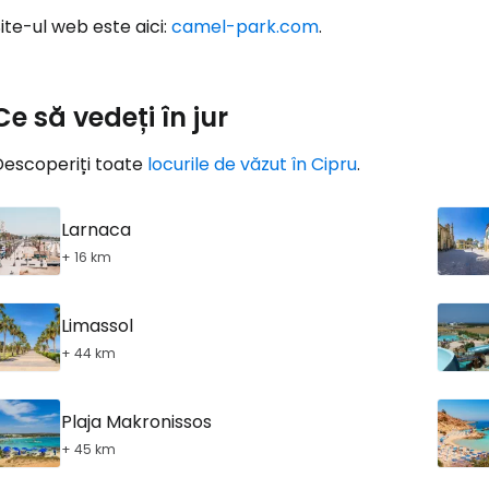
ite-ul web este aici:
camel-park.com
.
Cont
Ce să vedeți în jur
Descoperiți toate
locurile de văzut în Cipru
.
Larnaca
+ 16 km
Limassol
+ 44 km
Plaja Makronissos
+ 45 km