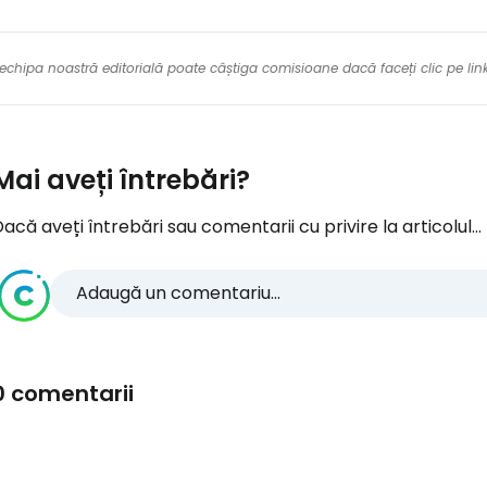
re echipa noastră editorială poate câștiga comisioane dacă faceți clic pe li
Mai aveți întrebări?
acă aveți întrebări sau comentarii cu privire la articolul...
Adaugă un comentariu...
0 comentarii