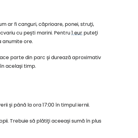
m ar fi canguri, căprioare, ponei, struți,
 acvariu cu pești marini. Pentru
1 eur
puteți
a anumite ore.
face parte din parc și durează aproximativ
ă la Cestee
în același timp.
r
ntinuați cu Google
rii și până la ora 17:00 în timpul iernii.
pii. Trebuie să plătiți aceeași sumă în plus
tinuați cu Facebook