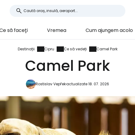
Ce să faceți
Vremea
Cum ajungem acolo
Destinații
Cipru
Ce să vedeți
Camel Park
Camel Park
Rostislav Vepřek
actualizate 18. 07. 2026