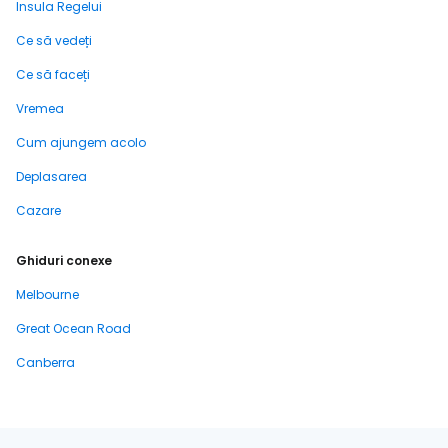
Insula Regelui
Ce să vedeți
Ce să faceți
Vremea
Cum ajungem acolo
Deplasarea
Cazare
Ghiduri conexe
Melbourne
Great Ocean Road
Canberra