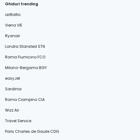
Ghiduri trending
airBaltic
Viena VIE
Ryanair
Londra Stansted STN
Roma Fiumicino FCO
Milano-Bergamo BGY
easyJet
Sardinia
Roma Ciampino CIA
Wizz Air
Travel Service
Paris Charles de Gaulle CDG