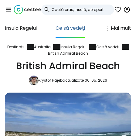
Insula Regelui
Ce să vedeți
Mai mult
Conectați-vă la
Cestee
Destinații
Australia
Insula Regelui
Ce să vedeți
British Admiral Beach
... comunitatea mondială a călătorilor
British Admiral Beach
Kryštof Hájek
actualizate 06. 05. 2026
Continuați cu Google
Continuați cu Facebook
Continuați cu e-mailul