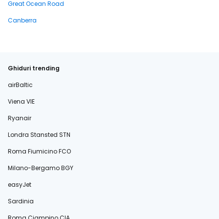
Great Ocean Road
Canberra
Ghiduri trending
airBaltic
Viena VIE
Ryanair
Londra Stansted STN
Roma Fiumicino FCO
Milano-Bergamo BGY
easyJet
Sardinia
Roma Ciampino CIA