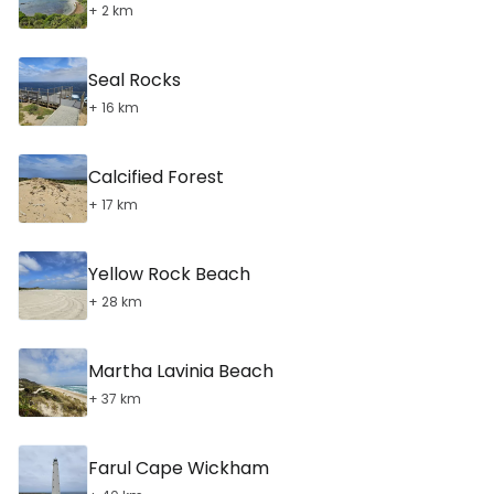
+ 2 km
Seal Rocks
+ 16 km
Calcified Forest
+ 17 km
Yellow Rock Beach
+ 28 km
Martha Lavinia Beach
+ 37 km
Farul Cape Wickham