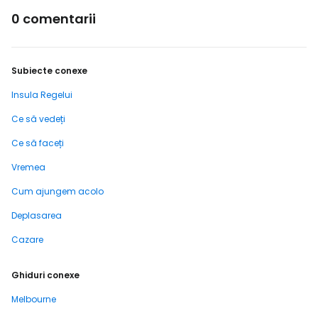
0 comentarii
Subiecte conexe
Insula Regelui
Ce să vedeți
Ce să faceți
Vremea
Cum ajungem acolo
Deplasarea
Cazare
Ghiduri conexe
Melbourne