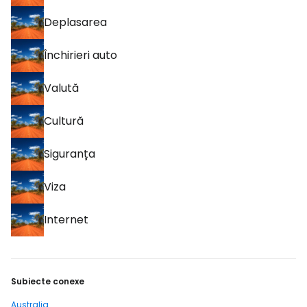
Deplasarea
Închirieri auto
Valută
Cultură
Siguranța
Viza
Internet
Subiecte conexe
Australia