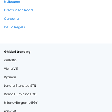
Melbourne
Great Ocean Road
Canberra
Insula Regelui
Ghiduri trending
airBaltic
Viena VIE
Ryanair
Londra Stansted STN
Roma Fiumicino FCO
Milano-Bergamo BGY
easyJet