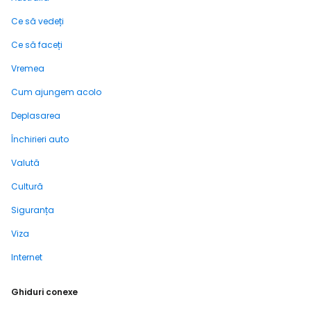
Ce să vedeți
Ce să faceți
Vremea
Cum ajungem acolo
Deplasarea
Închirieri auto
Valută
Cultură
Siguranța
Viza
Internet
Ghiduri conexe