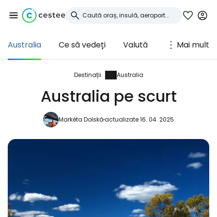
Australia
Ce să vedeți
Valută
Mai mult
Conectați-vă la
Cestee
Destinații
Australia
Australia pe scurt
... comunitatea mondială a călătorilor
Markéta Dolská
actualizate 16. 04. 2025
Continuați cu Google
Continuați cu Facebook
Continuați cu e-mailul