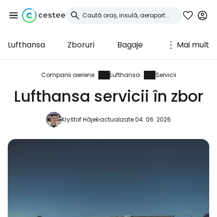
Lufthansa
Zboruri
Bagaje
Mai mult
Conectați-vă la
Cestee
Companii aeriene
Lufthansa
Servicii
Lufthansa servicii în zbor
... comunitatea mondială a călătorilor
Kryštof Hájek
actualizate 04. 06. 2026
Continuați cu Google
Continuați cu Facebook
Continuați cu e-mailul