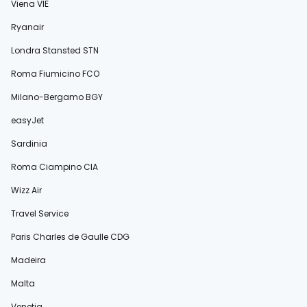
Viena VIE
Ryanair
Londra Stansted STN
Roma Fiumicino FCO
Milano-Bergamo BGY
easyJet
Sardinia
Roma Ciampino CIA
Wizz Air
Travel Service
Paris Charles de Gaulle CDG
Madeira
Malta
Veneția