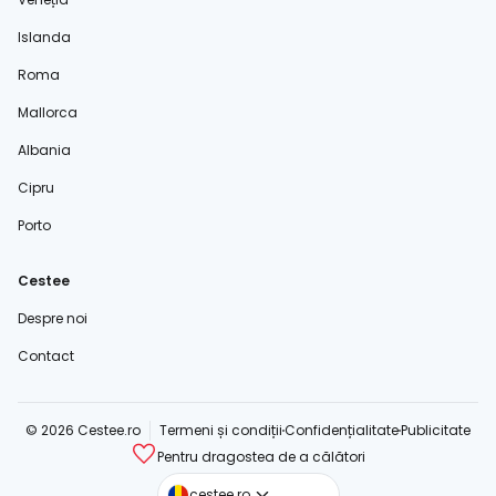
Islanda
Roma
Mallorca
Albania
Cipru
Porto
Cestee
Despre noi
Contact
© 2026 Cestee.ro
Termeni și condiții
Confidențialitate
Publicitate
Pentru dragostea de a călători
cestee.com
cestee.ro