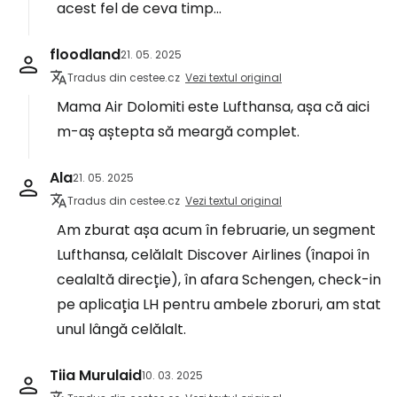
acest fel de ceva timp...
floodland
21. 05. 2025
Tradus din cestee.cz
Vezi textul original
Mama Air Dolomiti este Lufthansa, așa că aici
m-aș aștepta să meargă complet.
Ala
21. 05. 2025
Tradus din cestee.cz
Vezi textul original
Am zburat așa acum în februarie, un segment
Lufthansa, celălalt Discover Airlines (înapoi în
cealaltă direcție), în afara Schengen, check-in
pe aplicația LH pentru ambele zboruri, am stat
unul lângă celălalt.
Tiia Murulaid
10. 03. 2025