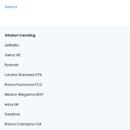
Servicii
Ghiduri trending
airBaltic
Viena VIE
Ryanair
Londra Stansted STN
Roma Fiumicino FCO
Milano-Bergamo BGY
easyJet
Sardinia
Roma Ciampino CIA