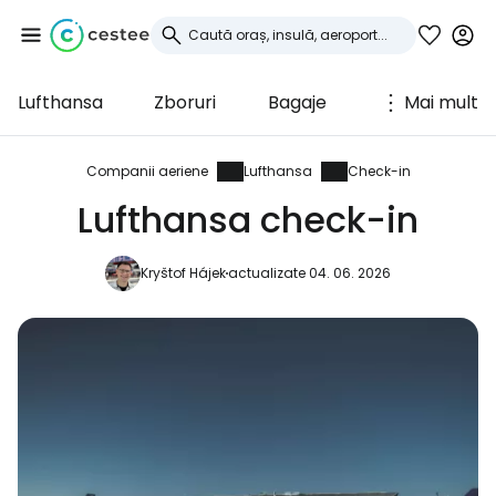
Lufthansa
Zboruri
Bagaje
Mai mult
Conectați-vă la
Cestee
Companii aeriene
Lufthansa
Check-in
Lufthansa check-in
... comunitatea mondială a călătorilor
Kryštof Hájek
actualizate 04. 06. 2026
Continuați cu Google
Continuați cu Facebook
Continuați cu e-mailul