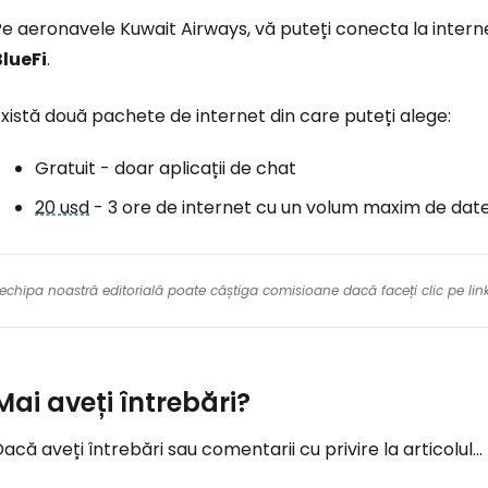
e aeronavele Kuwait Airways, vă puteți conecta la internet
BlueFi
.
xistă două pachete de internet din care puteți alege:
Gratuit - doar aplicații de chat
20 usd
- 3 ore de internet cu un volum maxim de dat
re echipa noastră editorială poate câștiga comisioane dacă faceți clic pe li
Mai aveți întrebări?
acă aveți întrebări sau comentarii cu privire la articolul...