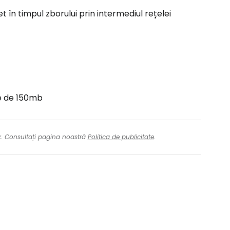
 în timpul zborului prin intermediul rețelei
e de 150mb
nk. Consultați pagina noastră
Politica de publicitate
.