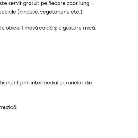
e servit gratuit pe fiecare zbor lung-
ă la Cestee
peciale (hinduse, vegetariene etc.).
de obicei 1 masă caldă și o gustare mică.
r
ntinuați cu Google
tinuați cu Facebook
tisment prin intermediul ecranelor din
inuați cu e-mailul
 muzică.