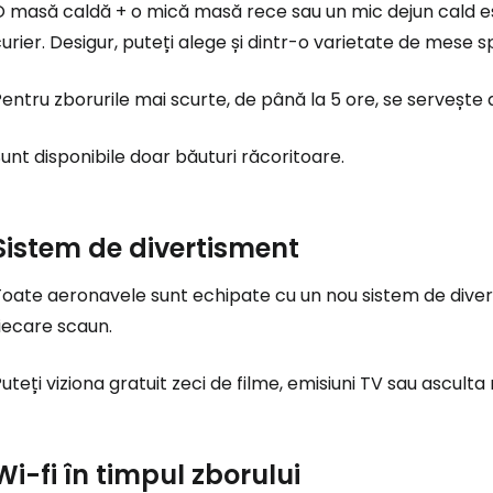
 masă caldă + o mică masă rece sau un mic dejun cald est
Conectați-v
urier. Desigur, puteți alege și dintr-o varietate de mese s
entru zborurile mai scurte, de până la 5 ore, se servește 
... comunitatea mondială a călătorilo
unt disponibile doar băuturi răcoritoare.
Co
Sistem de divertisment
Con
Toate aeronavele sunt echipate cu un nou sistem de diver
iecare scaun.
Cont
uteți viziona gratuit zeci de filme, emisiuni TV sau asculta
Wi-fi în timpul zborului