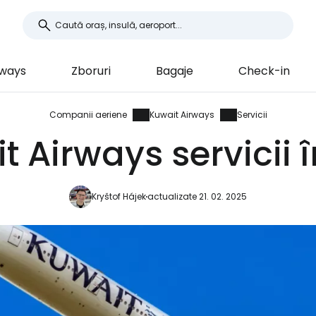
rways
Zboruri
Bagaje
Check-in
Companii aeriene
Kuwait Airways
Servicii
t Airways servicii î
Kryštof Hájek
actualizate 21. 02. 2025