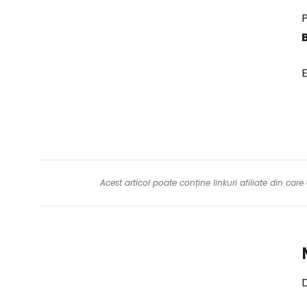
P
E
Acest articol poate conține linkuri afiliate din ca
D