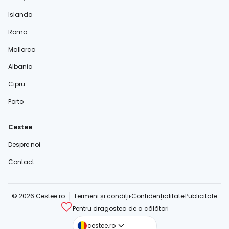
Islanda
Roma
Mallorca
Albania
Cipru
Porto
Cestee
Despre noi
Contact
© 2026 Cestee.ro
Termeni și condiții
Confidențialitate
Publicitate
Pentru dragostea de a călători
cestee.com
cestee.ro