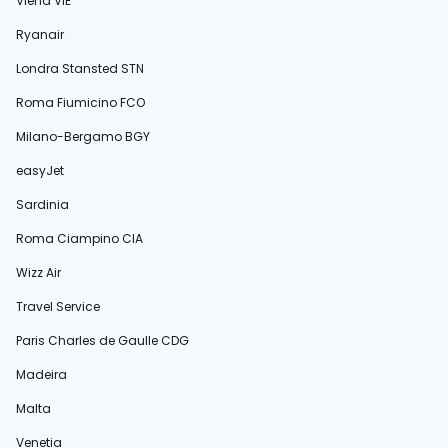
Viena VIE
Ryanair
Londra Stansted STN
Roma Fiumicino FCO
Milano-Bergamo BGY
easyJet
Sardinia
Roma Ciampino CIA
Wizz Air
Travel Service
Paris Charles de Gaulle CDG
Madeira
Malta
Veneția