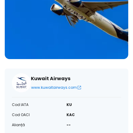
Kuwait Airways
www.kuwaitairways.com
Cod IATA
KU
Cod OACI
KAC
Alianță
--