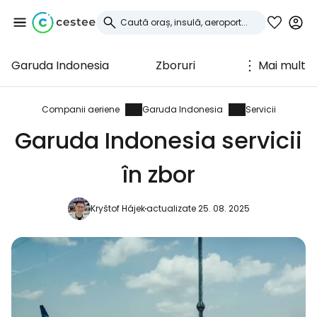
Garuda Indonesia
Zboruri
Mai mult
Conectați-vă la
Cestee
Companii aeriene
Garuda Indonesia
Servicii
Garuda Indonesia servicii
... comunitatea mondială a călătorilor
în zbor
Continuați cu Google
Kryštof Hájek
actualizate 25. 08. 2025
Continuați cu Facebook
Continuați cu e-mailul