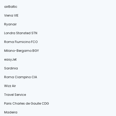
airBaltic
Viena VIE
Ryanair
Londra Stansted STN
Roma Fiumicino FCO
Milano-Bergamo BGY
easyJet
Sardinia
Roma Ciampino CIA
Wizz Air
Travel Service
Paris Charles de Gaulle CDG
Madeira