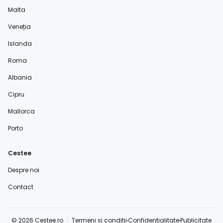
Malta
Veneția
Islanda
Roma
Albania
Cipru
Mallorca
Porto
Cestee
Despre noi
Contact
© 2026 Cestee.ro
Termeni și condiții
Confidențialitate
Publicitate