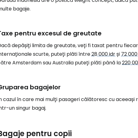
Garuda Indonesia are o politică
weight concept
, adică pu
multe bagaje.
Taxe pentru excesul de greutate
acă depășiți limita de greutate, veți fi taxat pentru fiecar
nternaționale scurte, puteți plăti între
28 000 idr
și
72 000 
către Amsterdam sau Australia puteți plăti până la
220 00
Gruparea bagajelor
n cazul în care mai mulți pasageri călătoresc cu aceeași r
ntr-un singur bagaj.
Bagaje pentru copii