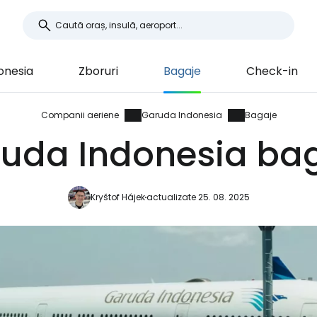
onesia
Zboruri
Bagaje
Check-in
Companii aeriene
Garuda Indonesia
Bagaje
uda Indonesia ba
Kryštof Hájek
actualizate 25. 08. 2025