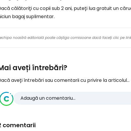
acă călătoriți cu copii sub 2 ani, puteți lua gratuit un căru
iciun bagaj suplimentar.
re echipa noastră editorială poate câștiga comisioane dacă faceți clic pe li
Mai aveți întrebări?
acă aveți întrebări sau comentarii cu privire la articolul...
Adaugă un comentariu...
2 comentarii