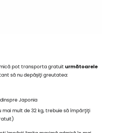
r
ntinuați cu Google
tinuați cu Facebook
omică pot transporta gratuit
următoarele
rtant să nu depășiți greutatea:
inuați cu e-mailul
e/dinspre Japonia
 mai mult de 32 kg, trebuie să împărțiți
atuit)