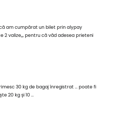
u că am cumpărat un bilet prin alypay
e 2 valize,,, pentru că văd adesea prieteni
mesc 30 kg de bagaj înregistrat ... poate fi
e 20 kg și 10 ...