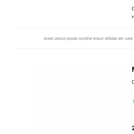
D
n
Acest articol poate conține linkuri afiliate din ca
D