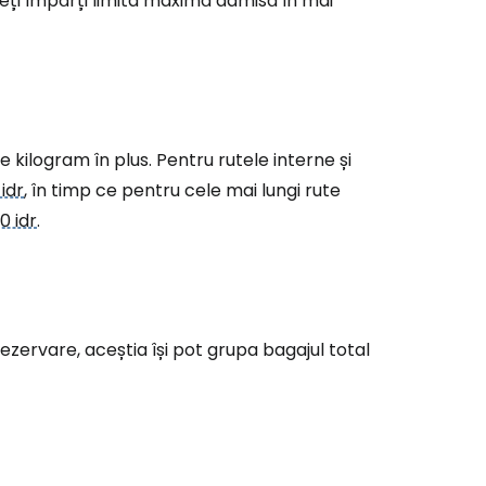
teți împărți limita maximă admisă în mai
e kilogram în plus. Pentru rutele interne și
idr
, în timp ce pentru cele mai lungi rute
0 idr
.
ezervare, aceștia își pot grupa bagajul total