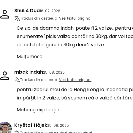
ShuL4 Dua
16. 02. 2026
Tradus din cestee.id
Vezi textul original
Ce zici de doamna Indah, poate fi 2 valize,, pentr
enumerate 1picis valiza cântărind 30kg, dar voi fac
de echitatie garuda 30kg deci 2 valize
Mulțumesc.
mbak indah
25. 08. 2025
Tradus din cestee.id
Vezi textul original
pentru zborul meu de la Hong Kong la Indonezia pri
împărțit în 2 valize, să spunem că o valiză cântăreșt
Mohong explicație
Kryštof Hájek
25. 08. 2025
Tradus din cestee.cz
Vezi textul original