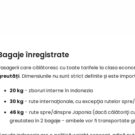
... comunitatea mondială a călătorilo
Co
Con
Bagaje înregistrate
asagerii care călătoresc cu toate tarifele la clasa econ
greutăți
. Dimensiunile nu sunt strict definite și este impo
Cont
20 kg
- zboruri interne în Indonezia
30 kg
- rute internaționale, cu excepția rutelor spr
46 kg
- rute spre/dinspre Japonia (dacă călătoriți cu
greutatea în 2 bagaje - ambele vor fi transportate gr