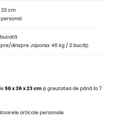
x 23 cm
 personal
1 bucată
spre/dinspre Japonia: 46 kg / 2 bucăți
 de
56 x 36 x 23 cm
și greutatea de până la 7
ătoarele articole personale: