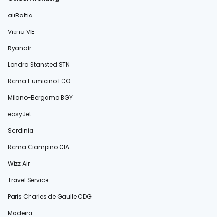
airBaltic
Viena VIE
Ryanair
Londra Stansted STN
Roma Fiumicino FCO
Milano-Bergamo BGY
easyJet
Sardinia
Roma Ciampino CIA
Wizz Air
Travel Service
Paris Charles de Gaulle CDG
Madeira