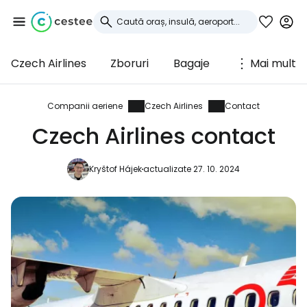
Czech Airlines
Zboruri
Bagaje
Mai mult
Conectați-vă la
Cestee
Companii aeriene
Czech Airlines
Contact
Czech Airlines contact
... comunitatea mondială a călătorilor
Kryštof Hájek
actualizate 27. 10. 2024
Continuați cu Google
Continuați cu Facebook
Continuați cu e-mailul