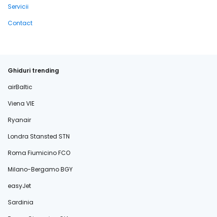
Servicii
Contact
Ghiduri trending
airBaltic
Viena VIE
Ryanair
Londra Stansted STN
Roma Fiumicino FCO
Milano-Bergamo BGY
easyJet
Sardinia