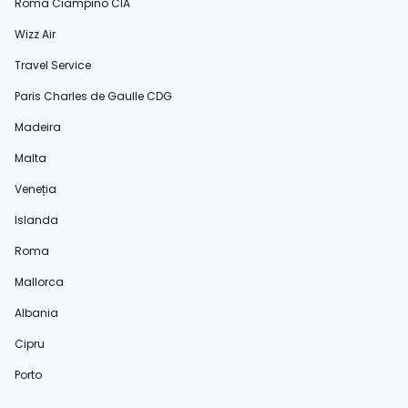
Roma Ciampino CIA
Wizz Air
Travel Service
Paris Charles de Gaulle CDG
Madeira
Malta
Veneția
Islanda
Roma
Mallorca
Albania
Cipru
Porto