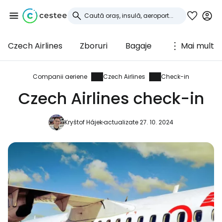
Czech Airlines
Zboruri
Bagaje
Mai mult
Conectați-vă la
Cestee
Companii aeriene
Czech Airlines
Check-in
Czech Airlines check-in
... comunitatea mondială a călătorilor
Kryštof Hájek
actualizate 27. 10. 2024
Continuați cu Google
Continuați cu Facebook
Continuați cu e-mailul