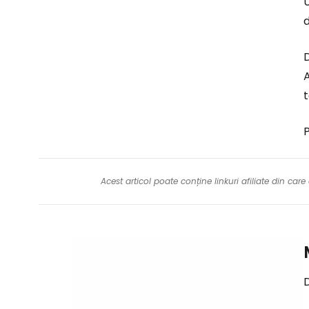
U
d
D
A
t
P
Acest articol poate conține linkuri afiliate din ca
D