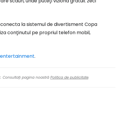
are scaun, unde puteți viziona gratuit zeci
i conecta la sistemul de divertisment Copa
liza conținutul pe propriul telefon mobil,
entertainment
.
nk. Consultați pagina noastră
Politica de publicitate
.