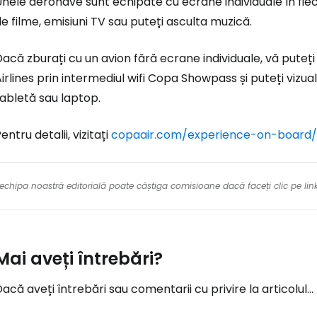
nele aeronave sunt echipate cu ecrane individuale în fiec
e filme, emisiuni TV sau puteți asculta muzică.
acă zburați cu un avion fără ecrane individuale, vă puteț
irlines prin intermediul wifi Copa Showpass și puteți vizua
abletă sau laptop.
entru detalii, vizitați
copaair.com/experience-on-board/
re echipa noastră editorială poate câștiga comisioane dacă faceți clic pe li
Mai aveți întrebări?
acă aveți întrebări sau comentarii cu privire la articolul...