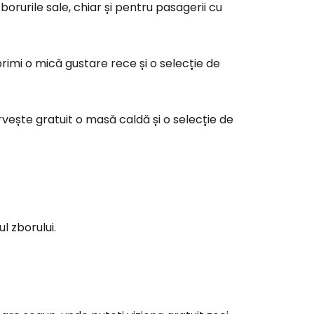
orurile sale, chiar și pentru pasagerii cu
ă la Cestee
primi o mică gustare rece și o selecție de
r
ntinuați cu Google
rvește gratuit o masă caldă și o selecție de
tinuați cu Facebook
inuați cu e-mailul
l zborului.