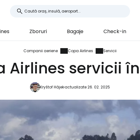
ines
Zboruri
Bagaje
Check-in
Companii aeriene
Copa Airlines
Servicii
Airlines servicii î
Kryštof Hájek
actualizate 26. 02. 2025