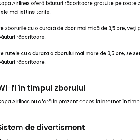
opa Airlines oferă băuturi răcoritoare gratuite pe toate zb
Conectați-v
ele mai ieftine tarife.
e zborurile cu o durată de zbor mai mică de 3,5 ore, veți 
... comunitatea mondială a călătorilo
ăuturi răcoritoare.
Co
e rutele cu o durată a zborului mai mare de 3,5 ore, se se
ăuturi răcoritoare.
Con
Wi-fi în timpul zborului
Cont
opa Airlines nu oferă în prezent acces la internet în timpu
Sistem de divertisment