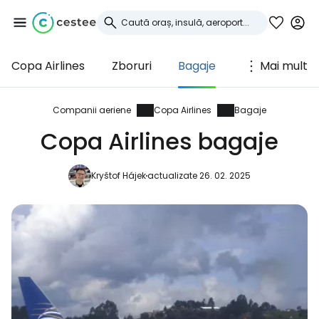
Copa Airlines
Zboruri
Bagaje
Mai mult
Conectați-vă la
Cestee
Companii aeriene
Copa Airlines
Bagaje
Copa Airlines bagaje
... comunitatea mondială a călătorilor
Kryštof Hájek
actualizate 26. 02. 2025
Continuați cu Google
Continuați cu Facebook
Continuați cu e-mailul