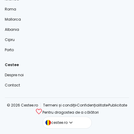
Roma
Mallorca
Albania
Cipru
Porto
Cestee
Despre noi
Contact
© 2026 Cestee.ro
Termeni și condiții
Confidențialitate
Publicitate
Pentru dragostea de a călători
cestee.com
cestee.ro
cestee.sk