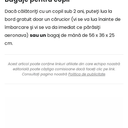
Dacă călătoriți cu un copil sub 2 ani, puteți lua la
bord gratuit doar un cărucior (vi se va lua înainte de
îmbarcare și vi se va da imediat ce părăsiți
aeronava)
sau un
bagaj de mână de 56 x 36 x 25
cm.
Acest articol poate conține linkuri afiliate din care echipa noastră
editorială poate câștiga comisioane dacă faceți clic pe link.
Consultați pagina noastră
Politica de publicitate
.