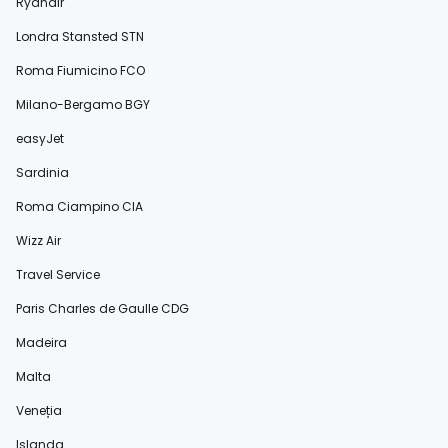
Ryanair
Londra Stansted STN
Roma Fiumicino FCO
Milano-Bergamo BGY
easyJet
Sardinia
Roma Ciampino CIA
Wizz Air
Travel Service
Paris Charles de Gaulle CDG
Madeira
Malta
Veneția
Islanda