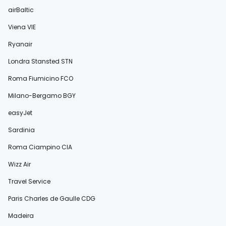
airBaltic
Viena VIE
Ryanair
Londra Stansted STN
Roma Fiumicino FCO
Milano-Bergamo BGY
easyJet
Sardinia
Roma Ciampino CIA
Wizz Air
Travel Service
Paris Charles de Gaulle CDG
Madeira