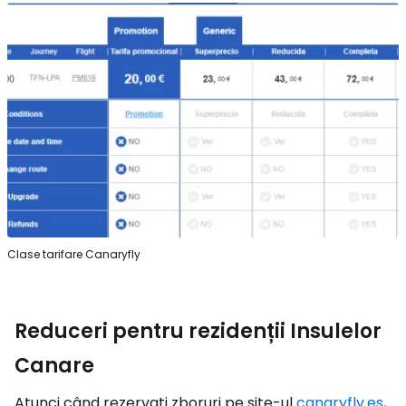
Clase tarifare Canaryfly
Reduceri pentru rezidenții Insulelor
Canare
Atunci când rezervați zboruri pe site-ul
canaryfly.es
,