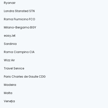
Ryanair
Londra Stansted STN
Roma Fiumicino FCO
Milano-Bergamo BGY
easyJet
Sardinia
Roma Ciampino CIA
Wizz Air
Travel Service
Paris Charles de Gaulle CDG
Madeira
Malta
Veneția