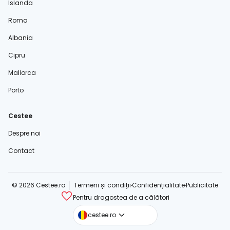
Islanda
Roma
Albania
Cipru
Mallorca
Porto
Cestee
Despre noi
Contact
© 2026 Cestee.ro
Termeni și condiții
Confidențialitate
Publicitate
Pentru dragostea de a călători
cestee.com
cestee.ro
cestee.sk