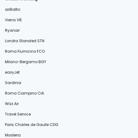
airBaltic
Viena VIE
Ryanair
Londra Stansted STN
Roma Fiumicino FCO
Milano-Bergamo BGY
easyJet
Sardinia
Roma Ciampino CIA
Wizz Air
Travel Service
Paris Charles de Gaulle CDG
Madeira