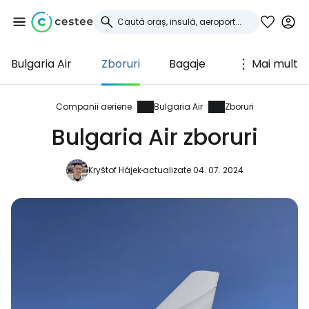
Bulgaria Air
Zboruri
Bagaje
Mai mult
Conectați-vă la
Cestee
Companii aeriene
Bulgaria Air
Zboruri
Bulgaria Air zboruri
... comunitatea mondială a călătorilor
Kryštof Hájek
actualizate 04. 07. 2024
Continuați cu Google
Continuați cu Facebook
Continuați cu e-mailul