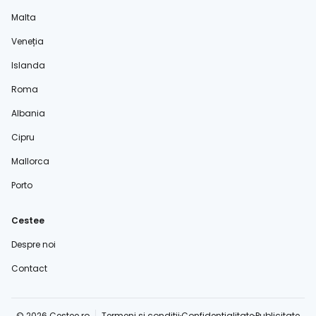
Malta
Veneția
Islanda
Roma
Albania
Cipru
Mallorca
Porto
Cestee
Despre noi
Contact
© 2026 Cestee.ro
Termeni și condiții
Confidențialitate
Publicitate