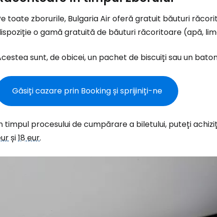
e toate zborurile, Bulgaria Air oferă gratuit băuturi răcor
ispoziție o gamă gratuită de băuturi răcoritoare (apă, limo
cestea sunt, de obicei, un pachet de biscuiți sau un bato
Găsiți cazare prin Booking și sprijiniți-ne
Conectați-v
n timpul procesului de cumpărare a biletului, puteți achiz
eur
și
18 eur
.
... comunitatea mondială a călătorilo
Co