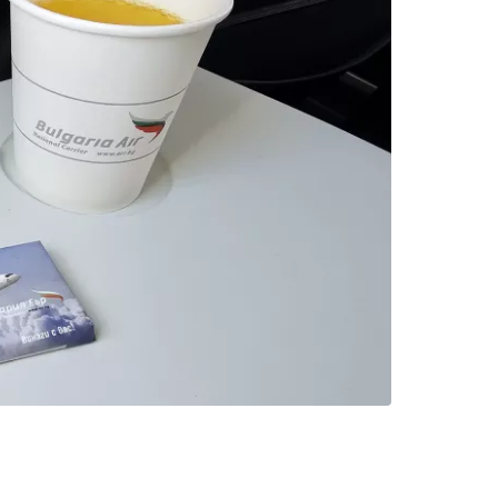
tinuați cu Facebook
inuați cu e-mailul