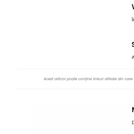
Î
A
Acest articol poate conține linkuri afiliate din ca
D