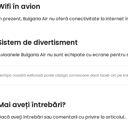
Wifi în avion
n prezent, Bulgaria Air nu oferă conectivitate la internet î
Sistem de divertisment
vioanele Bulgaria Air nu sunt echipate cu ecrane pentru 
re echipa noastră editorială poate câștiga comisioane dacă faceți clic pe li
Mai aveți întrebări?
acă aveți întrebări sau comentarii cu privire la articolul...