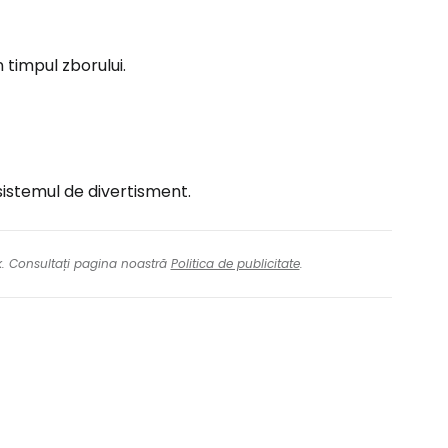
n timpul zborului.
sistemul de divertisment.
nk. Consultați pagina noastră
Politica de publicitate
.