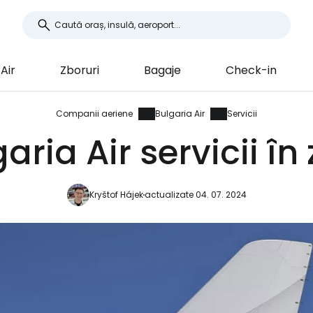
Air
Zboruri
Bagaje
Check-in
Companii aeriene
Bulgaria Air
Servicii
aria Air servicii în
Kryštof Hájek
actualizate 04. 07. 2024