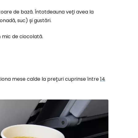
itoare de bază. Întotdeauna veți avea la
nadă, suc) și gustări.
n mic de ciocolată.
ă la Cestee
iționa mese calde la prețuri cuprinse între
14
r
ntinuați cu Google