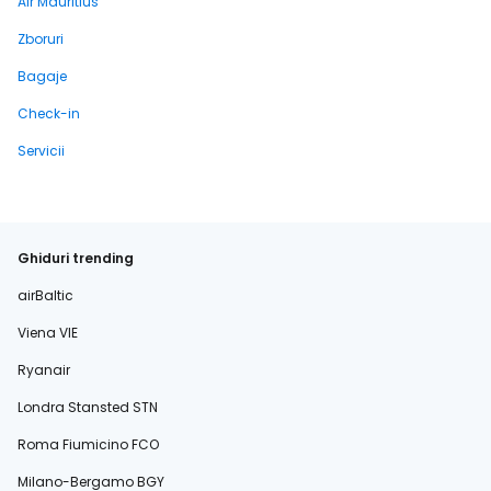
Air Mauritius
Zboruri
Bagaje
Check-in
Servicii
Ghiduri trending
airBaltic
Viena VIE
Ryanair
Londra Stansted STN
Roma Fiumicino FCO
Milano-Bergamo BGY