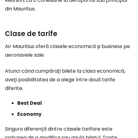
Reunion, cu o conexiune la aeroportul său principal
din Mauritius.
Clase de tarife
Air Mauritius oferă clasele economică și business pe
aeronavele sale.
Atunci când cumpărați bilete la clasa economică,
aveți posibilitatea de a alege între două tarife
diferite.
Best Deal
Economy
Singura diferență dintre clasele tarifare este
opțiunea de a modifica sau anula biletul. Toate