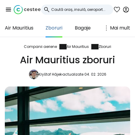
Air Mauritius
Zboruri
Bagaje
Mai mult
Conectați-vă la
Cestee
Companii aeriene
Air Mauritius
Zboruri
Air Mauritius zboruri
... comunitatea mondială a călătorilor
Kryštof Hájek
actualizate 04. 02. 2026
Continuați cu Google
Continuați cu Facebook
Continuați cu e-mailul