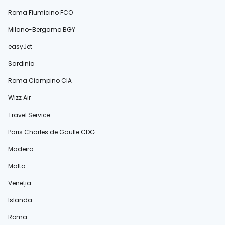
Roma Fiumicino FCO
Milano-Bergamo BGY
easyJet
Sardinia
Roma Ciampino CIA
Wizz Air
Travel Service
Paris Charles de Gaulle CDG
Madeira
Malta
Veneția
Islanda
Roma