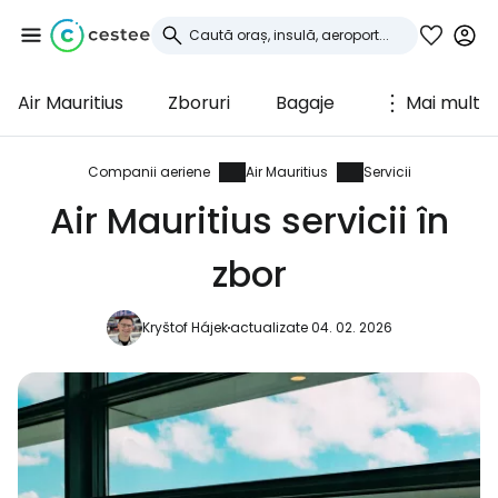
Air Mauritius
Zboruri
Bagaje
Mai mult
Conectați-vă la
Cestee
Companii aeriene
Air Mauritius
Servicii
Air Mauritius servicii în
... comunitatea mondială a călătorilor
zbor
Continuați cu Google
Kryštof Hájek
actualizate 04. 02. 2026
Continuați cu Facebook
Continuați cu e-mailul