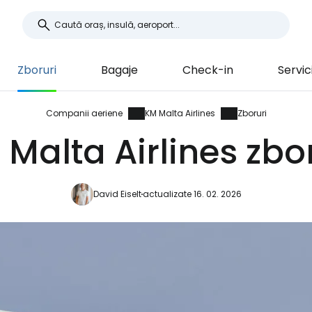
Zboruri
Bagaje
Check-in
Servici
Companii aeriene
KM Malta Airlines
Zboruri
Malta Airlines zbo
David Eiselt
actualizate 16. 02. 2026