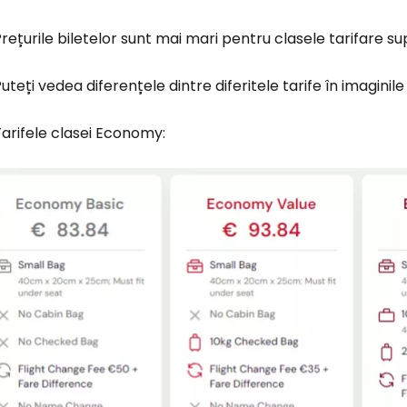
rețurile biletelor sunt mai mari pentru clasele tarifare su
Conectați-v
uteți vedea diferențele dintre diferitele tarife în imaginile
arifele clasei Economy:
... comunitatea mondială a călătorilo
Co
Con
Cont