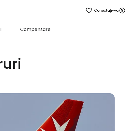
Conectați-vă
i
Compensare
ruri