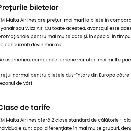
Prețurile biletelor
M Malta Airlines are prețuri mai mari la bilete în compa
yanair sau Wizz Air. Cu toate acestea, avantajul este ades
romoționale pentru mai multe date și, în special în timpu
e concurenți devin mai mici.
e asemenea, companiile aeriene vor oferi mai multe pache
rețul normal pentru biletele dus-întors din Europa către
ezonul de vârf.
Clase de tarife
M Malta Airlines oferă 2 clase standard de călătorie - cl
ndividuale sunt apoi diferențiate în mai multe grupuri, de