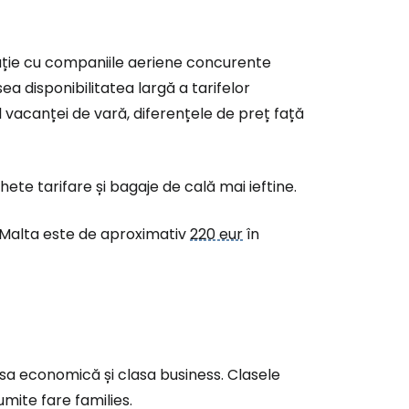
rație cu companiile aeriene concurente
ea disponibilitatea largă a tarifelor
l vacanței de vară, diferențele de preț față
te tarifare și bagaje de cală mai ieftine.
 Malta este de aproximativ
220 eur
în
asa economică și clasa business. Clasele
numite
fare families
.