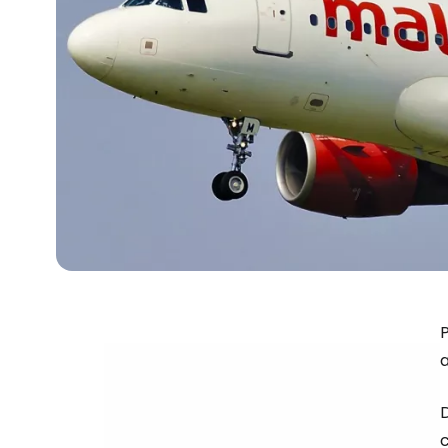
P
a
c