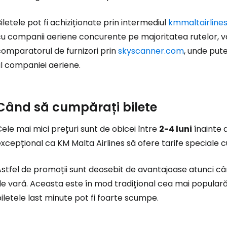
iletele pot fi achiziționate prin intermediul
kmmaltairline
cu companii aeriene concurente pe majoritatea rutelor, 
comparatorul de furnizori prin
skyscanner.com
, unde put
l companiei aeriene.
Când să cumpărați bilete
ele mai mici prețuri sunt de obicei între
2-4 luni
înainte 
xcepțional ca KM Malta Airlines să ofere tarife speciale c
Astfel de promoții sunt deosebit de avantajoase atunci c
e vară. Aceasta este în mod tradițional cea mai populară 
iletele last minute pot fi foarte scumpe.