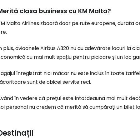
Merită clasa business cu KM Malta?
M Malta Airlines zboară doar pe rute europene, durata cel
re.
n plus, avioanele Airbus A320 nu au adevărate locuri la clas
economică cu mai mult spațiu pentru picioare și un loc 
agajul înregistrat nici măcar nu este inclus în toate tarife
ăcoritoare sunt de obicei servite reci.
Având în vedere că prețul este întotdeauna mai mult decâ
oi personal nu credem că merită să cumpărați un bilet la 
Destinații