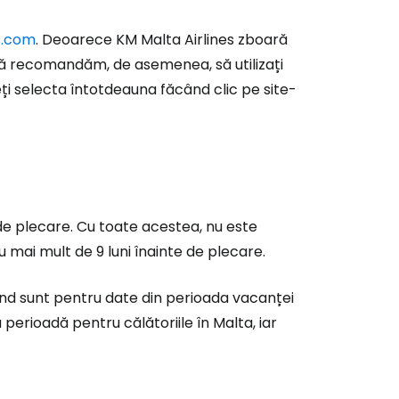
s.com
. Deoarece KM Malta Airlines zboară
vă recomandăm, de asemenea, să utilizați
eți selecta întotdeauna făcând clic pe site-
de plecare. Cu toate acestea, nu este
u mai mult de 9 luni înainte de plecare.
ând sunt pentru date din perioada vacanței
perioadă pentru călătoriile în Malta, iar