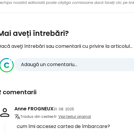
re echipa noastră editorială poate câștiga comisioane dacă faceți clic pe li
Mai aveți întrebări?
acă aveți întrebări sau comentarii cu privire la articolul...
Adaugă un comentariu...
2 comentarii
Anne FROGNEUX
31. 08. 2025
Tradus din cestee.fr
Vezi textul original
cum îmi accesez cartea de îmbarcare?