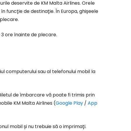
rile deservite de KM Malta Airlines. Orele
în funcție de destinație. În Europa, ghișeele
 plecare.
 3 ore înainte de plecare.
ul computerului sau al telefonului mobil la
letul de îmbarcare vă poate fi trimis prin
mobile KM Malta Airlines (
Google Play
/
App
nul mobil și nu trebuie să o imprimați.