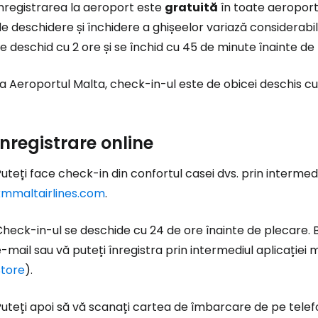
nregistrarea la aeroport este
gratuită
în toate aeroportu
e deschidere și închidere a ghișeelor variază considerabil 
e deschid cu 2 ore și se închid cu 45 de minute înainte de
a Aeroportul Malta, check-in-ul este de obicei deschis cu
Înregistrare online
uteți face check-in din confortul casei dvs. prin intermedi
kmmaltairlines.com
.
heck-in-ul se deschide cu 24 de ore înainte de plecare. Bi
-mail sau vă puteți înregistra prin intermediul aplicației 
Store
).
uteți apoi să vă scanați cartea de îmbarcare de pe telefo