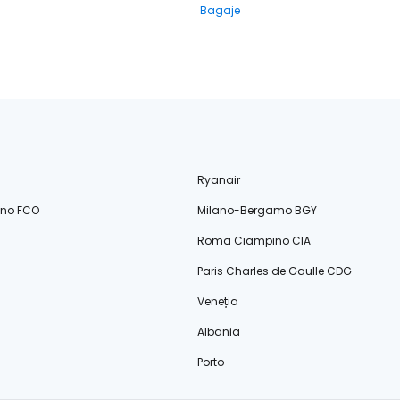
Bagaje
Ryanair
ino FCO
Milano-Bergamo BGY
Roma Ciampino CIA
Paris Charles de Gaulle CDG
Veneția
Albania
Porto