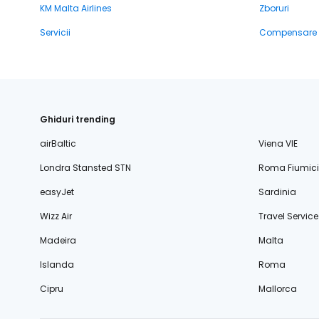
KM Malta Airlines
Zboruri
Servicii
Compensare
Ghiduri trending
airBaltic
Viena VIE
Londra Stansted STN
Roma Fiumic
easyJet
Sardinia
Wizz Air
Travel Service
Madeira
Malta
Islanda
Roma
Cipru
Mallorca