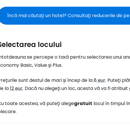
Încă mai căutați un hotel? Consultați reducerile de p
Conectați-v
Selectarea locului
... comunitatea mondială a călătorilo
ntotdeauna se percepe o taxă pentru selectarea unui anumi
conomy Basic, Value și Plus.
Co
rețurile sunt destul de mari și încep de la
8 eur
. Puteți pl
de la
12 eur
. Dacă nu alegeți un loc, acesta vă va fi atribuit
Con
u toate acestea, vă puteți alege
gratuit
locul în timpul î
plecare.
Cont