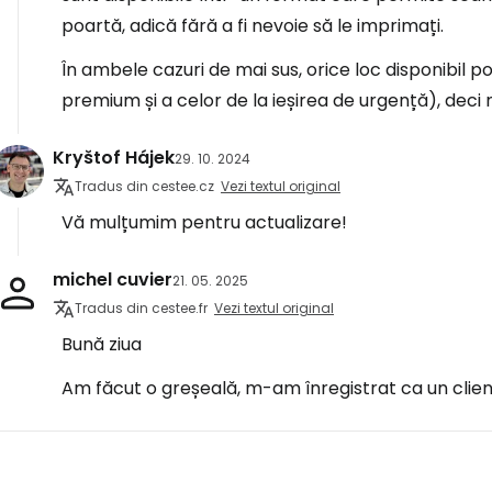
poartă, adică fără a fi nevoie să le imprimați.
În ambele cazuri de mai sus, orice loc disponibil po
premium și a celor de la ieșirea de urgență), deci
Kryštof Hájek
29. 10. 2024
Tradus din cestee.cz
Vezi textul original
Vă mulțumim pentru actualizare!
michel cuvier
21. 05. 2025
Tradus din cestee.fr
Vezi textul original
Bună ziua
Am făcut o greșeală, m-am înregistrat ca un client