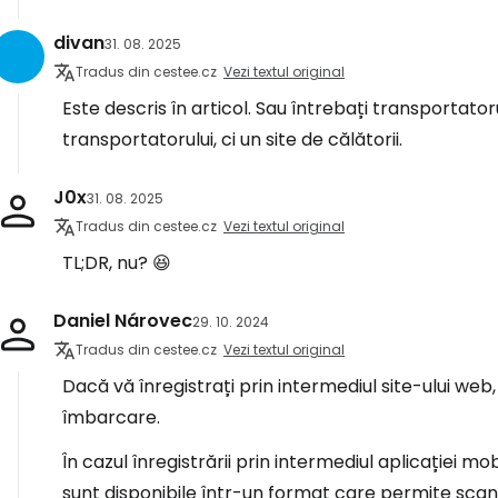
divan
31. 08. 2025
Tradus din cestee.cz
Vezi textul original
Este descris în articol. Sau întrebați transportator
transportatorului, ci un site de călătorii.
J0x
31. 08. 2025
Tradus din cestee.cz
Vezi textul original
TL;DR, nu? 😆
Daniel Nárovec
29. 10. 2024
Tradus din cestee.cz
Vezi textul original
Dacă vă înregistrați prin intermediul site-ului web, 
îmbarcare.
În cazul înregistrării prin intermediul aplicației m
sunt disponibile într-un format care permite scana