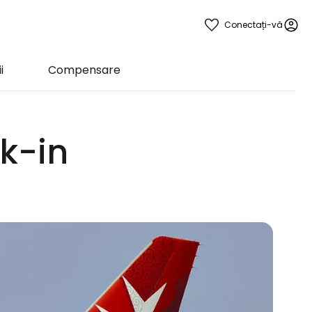
Conectați-vă
i
Compensare
k-in