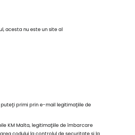
ul, acesta nu este un site al
puteți primi prin e-mail legitimațiile de
obile KM Malta, legitimațiile de îmbarcare
rea codului la controlul de securitate și la