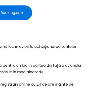
e Booking.com
ă la Cestee
r
t loc în avion la achiziționarea tarifelor
ntinuați cu Google
ăti pentru un loc în partea din față a avionului
 gratuit în mod aleatoriu.
tinuați cu Facebook
nregistrării online cu 24 de ore înainte de
inuați cu e-mailul