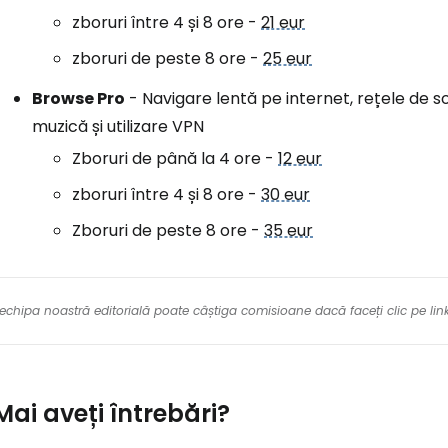
zboruri între 4 și 8 ore -
21 eur
zboruri de peste 8 ore -
25 eur
Browse Pro
- Navigare lentă pe internet, rețele de so
muzică și utilizare VPN
Zboruri de până la 4 ore -
12 eur
zboruri între 4 și 8 ore -
30 eur
Zboruri de peste 8 ore -
35 eur
re echipa noastră editorială poate câștiga comisioane dacă faceți clic pe li
Mai aveți întrebări?