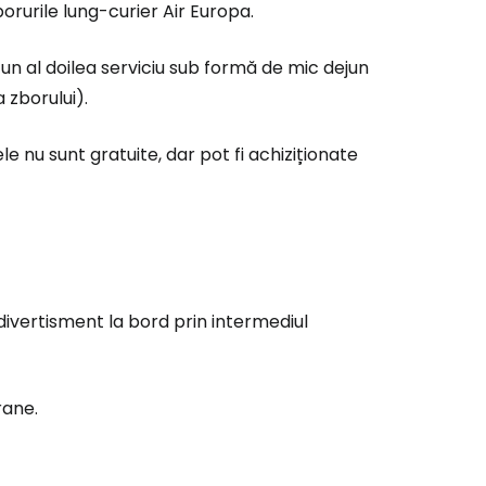
orurile lung-curier Air Europa.
u un al doilea serviciu sub formă de mic dejun
 zborului).
e nu sunt gratuite, dar pot fi achiziționate
ă la Cestee
 divertisment la bord prin intermediul
r
rane.
ntinuați cu Google