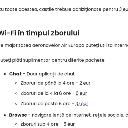
u toate acestea, căștile trebuie achiziționate pentru
3 e
Con
Wi-Fi în timpul zborului
Cont
e majoritatea aeronavelor Air Europa puteți utiliza interne
uteți plăti suplimentar pentru diferite pachete.
Chat
- Doar aplicații de chat
Zboruri de până la 4 ore -
2 eur
Zboruri de la 4 la 8 ore -
6 eur
Zboruri de peste 8 ore -
10 eur
Browse
- navigare lentă pe internet, rețele sociale, c
zboruri sub 4 ore -
5 eur