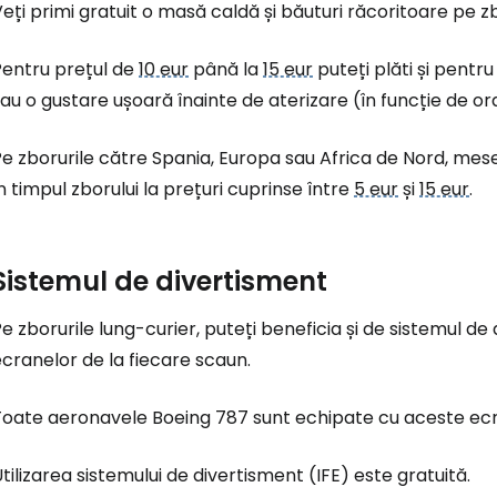
eți primi gratuit o masă caldă și băuturi răcoritoare pe zb
Pentru prețul de
10 eur
până la
15 eur
puteți plăti și pentr
au o gustare ușoară înainte de aterizare (în funcție de ora
e zborurile către Spania, Europa sau Africa de Nord, mesel
n timpul zborului la prețuri cuprinse între
5 eur
și
15 eur
.
Sistemul de divertisment
Conectați-v
e zborurile lung-curier, puteți beneficia și de sistemul de
cranelor de la fiecare scaun.
... comunitatea mondială a călătorilo
Toate aeronavele Boeing 787 sunt echipate cu aceste ec
Co
tilizarea sistemului de divertisment (IFE) este gratuită.