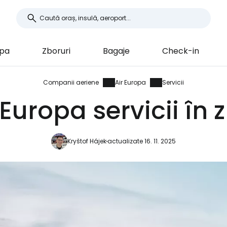
opa
Zboruri
Bagaje
Check-in
Companii aeriene
Air Europa
Servicii
 Europa servicii în 
Kryštof Hájek
actualizate 16. 11. 2025