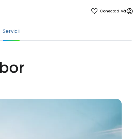
Conectați-vă
Servicii
zbor