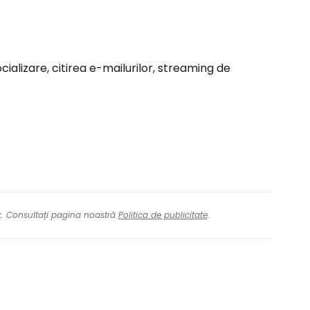
cializare, citirea e-mailurilor, streaming de
nk. Consultați pagina noastră
Politica de publicitate
.