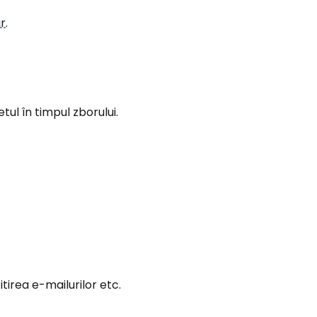
ur
.
tinuați cu Facebook
inuați cu e-mailul
tul în timpul zborului.
itirea e-mailurilor etc.