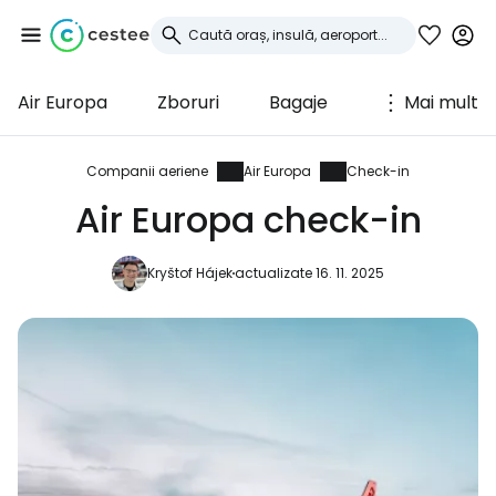
Air Europa
Zboruri
Bagaje
Mai mult
Conectați-vă la
Cestee
Companii aeriene
Air Europa
Check-in
Air Europa check-in
... comunitatea mondială a călătorilor
Kryštof Hájek
actualizate 16. 11. 2025
Continuați cu Google
Continuați cu Facebook
Continuați cu e-mailul