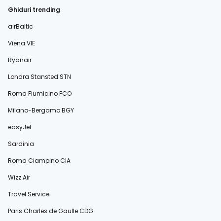
Ghiduri trending
airBaltic
Viena VIE
Ryanair
Londra Stansted STN
Roma Fiumicino FCO
Milano-Bergamo BGY
easyJet
Sardinia
Roma Ciampino CIA
Wizz Air
Travel Service
Paris Charles de Gaulle CDG