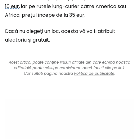
10 eur
, iar pe rutele lung-curier către America sau
Africa, prețul începe de la
35 eur
.
Dacă nu alegeți un loc, acesta vă va fi atribuit
aleatoriu și gratuit.
Acest articol poate conține linkuri afiliate din care echipa noastră
editorială poate câștiga comisioane dacă faceți clic pe link.
Consultați pagina noastră
Politica de publicitate
.