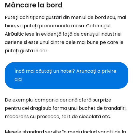
Mâncare la bord
Puteți achiziționa gustări din meniul de bord sau, mai
bine, vă puteți precomanda masa. Cateringul
AirBaltic iese în evidență față de cenușiul industriei
aeriene și este unul dintre cele mai bune pe care le
puteți gusta în aer.
Încă mai căutați un hotel? Aruncați o privire
aici
De exemplu, compania aeriană oferă surprize
pentru cei dragi sub forma unui buchet de trandafiri,
macarons cu prosecco, tort de ciocolată etc.
Mesele standard servite în meniu includ variații de la