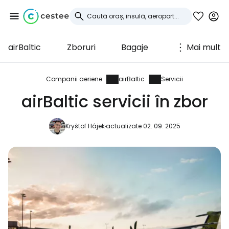
airBaltic
Zboruri
Bagaje
Mai mult
Conectați-vă la
Cestee
Companii aeriene
airBaltic
Servicii
airBaltic servicii în zbor
... comunitatea mondială a călătorilor
Kryštof Hájek
actualizate 02. 09. 2025
Continuați cu Google
Continuați cu Facebook
Continuați cu e-mailul