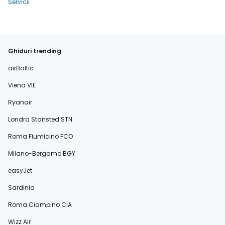
Servicii
Ghiduri trending
airBaltic
Viena VIE
Ryanair
Londra Stansted STN
Roma Fiumicino FCO
Milano-Bergamo BGY
easyJet
Sardinia
Roma Ciampino CIA
Wizz Air