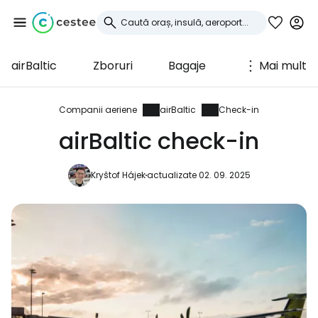
airBaltic
Zboruri
Bagaje
Mai mult
Conectați-vă la
Cestee
Companii aeriene
airBaltic
Check-in
airBaltic check-in
... comunitatea mondială a călătorilor
Kryštof Hájek
actualizate 02. 09. 2025
Continuați cu Google
Continuați cu Facebook
Continuați cu e-mailul