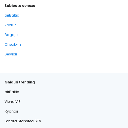
Subiecte conexe
airBaltic
Zboruri
Bagaje
Check-in
Servicii
Ghiduri trending
airBaltic
Viena VIE
Ryanair
Londra Stansted STN