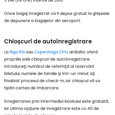
5 zile (118 ore) înainte de zbor.
Orice bagaj înregistrat va fi depus gratuit la ghișeele
de depunere a bagajelor din aeroport.
Chioșcuri de autoînregistrare
La
Riga RIX
sau
Copenhaga CPH
, airBaltic oferă
propriile sale chioșcuri de autoînregistrare.
Introduceți numărul de referință al rezervării
biletului, numele de familie și într-un minut ați
finalizat procesul de check-in, iar chioșcul vă va
tipări cartea de îmbarcare.
Înregistrarea prin intermediul kioskului este gratuită,
iar ultima opțiune de înregistrare este cu 40 de