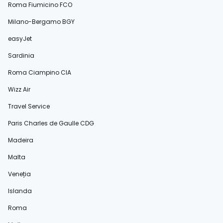
Roma Fiumicino FCO
Milano-Bergamo BGY
easyJet
Sardinia
Roma Ciampino CIA
Wizz Air
Travel Service
Paris Charles de Gaulle CDG
Madeira
Malta
Veneția
Islanda
Roma