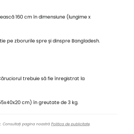
ășească 160 cm în dimensiune (lungime x
rtie pe zborurile spre și dinspre Bangladesh.
ruciorul trebuie să fie înregistrat la
(55x40x20 cm) în greutate de 3 kg.
nk. Consultați pagina noastră
Politica de publicitate
.