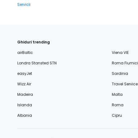
Servicii
Ghiduri trending
airBaltic
Viena VIE
Londra Stansted STN
Roma Fiumic
easyJet
Sardinia
Wizz Air
Travel Service
Madeira
Malta
Islanda
Roma
Albania
Cipru