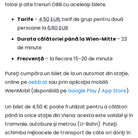
folosi și alte trenuri ÖBB cu aceleași bilete.
Tarife
–
4,50 EUR
, tarif de grup pentru două
persoane la
6,80 EUR
Durata călătoriei până la Wien-Mitte
– 23
de minute
Frecvență
– la fiecare 15–20 de minute
Puteți cumpăra un bilet de la un automat din stație,
online pe
oebb.at
sau prin aplicația mobilă
WienMobil (disponibilă pe
Google Play
/
App Store
).
Un bilet de 4,50 € poate fi utilizat pentru a călători
până la orice stație din Viena; acesta este valabil și în
tramvaie, autobuze și metrou (U-Bahn). Puteți
schimba mijloacele de transport de câte ori doriți în