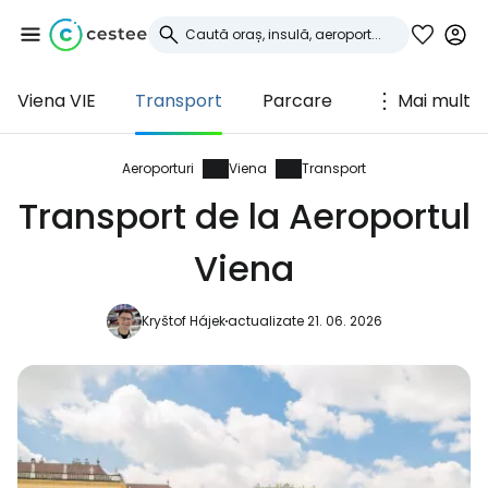
Viena VIE
Transport
Parcare
Mai mult
Conectați-vă la
Cestee
Aeroporturi
Viena
Transport
Transport de la Aeroportul
... comunitatea mondială a călătorilor
Viena
Continuați cu Google
Kryštof Hájek
actualizate 21. 06. 2026
Continuați cu Facebook
Continuați cu e-mailul