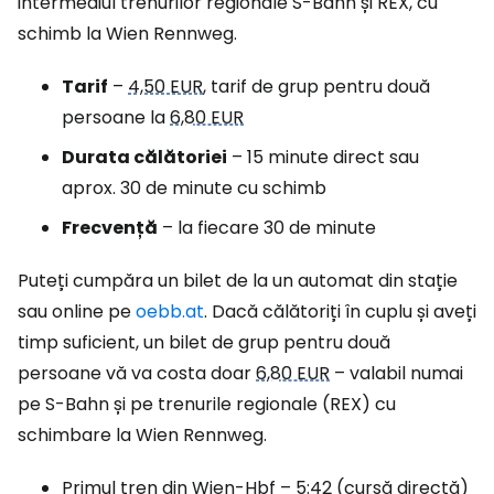
intermediul trenurilor regionale S-Bahn și REX, cu
schimb la Wien Rennweg.
Tarif
–
4,50 EUR
, tarif de grup pentru două
persoane la
6,80 EUR
Durata călătoriei
– 15 minute direct sau
aprox. 30 de minute cu schimb
Frecvență
– la fiecare 30 de minute
Puteți cumpăra un bilet de la un automat din stație
sau online pe
oebb.at
. Dacă călătoriți în cuplu și aveți
timp suficient, un bilet de grup pentru două
persoane vă va costa doar
6,80 EUR
– valabil numai
pe S-Bahn și pe trenurile regionale (REX) cu
schimbare la Wien Rennweg.
Primul tren din Wien-Hbf – 5:42 (cursă directă)