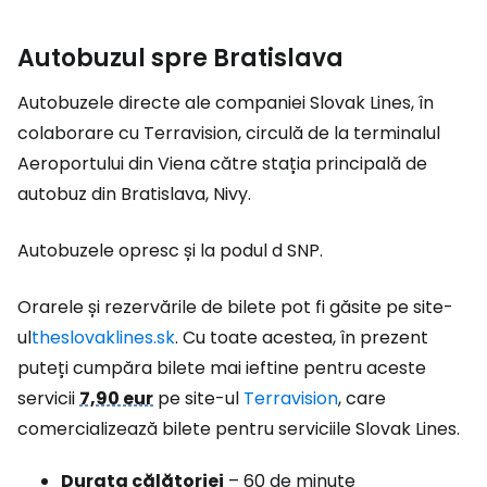
Autobuzul spre Bratislava
Autobuzele directe ale companiei Slovak Lines, în
colaborare cu Terravision, circulă de la terminalul
Aeroportului din Viena către stația principală de
autobuz din Bratislava, Nivy.
Autobuzele opresc și la podul d
SNP
.
Orarele și rezervările de bilete pot fi găsite pe site-
ul
theslovaklines.sk
. Cu toate acestea, în prezent
puteți cumpăra bilete mai ieftine pentru aceste
servicii
7,90 eur
pe site-ul
Terravision
, care
comercializează bilete pentru serviciile Slovak Lines.
Durata călătoriei
– 60 de minute