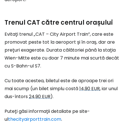
Trenul CAT către centrul orașului
Evitați trenul „CAT – City Airport Train”, care este
promovat peste tot la aeroport și în oraș, dar are
prețuri exagerate. Durata călătoriei până la stația
Wien-Mitte este cu doar 7 minute mai scurtă decât
cu S-Bahn-ul S7.
Cu toate acestea, biletul este de aproape trei ori
mai scump (un bilet simplu costă
14,90 EUR
, iar unul
dus-întors
24,90 EUR
).
Puteți găsi informații detaliate pe site-
ul
thecityairporttrain.com
.