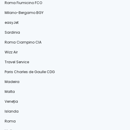
Roma Fiumicino FCO
Milano-Bergamo BGY
easyJet
Sardinia
Roma Ciampino CIA
Wizz Air
Travel Service
Paris Charles de Gaulle CDG
Madeira
Malta
Veneția
Islanda
Roma