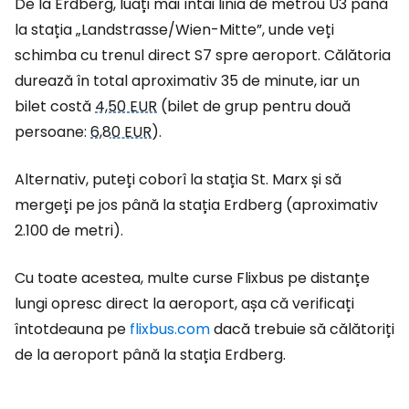
De la Erdberg, luați mai întâi linia de metrou U3 până
la stația „Landstrasse/Wien-Mitte”, unde veți
schimba cu trenul direct S7 spre aeroport. Călătoria
durează în total aproximativ 35 de minute, iar un
bilet costă
4,50 EUR
(bilet de grup pentru două
persoane:
6,80 EUR
).
Alternativ, puteți coborî la stația St. Marx și să
mergeți pe jos până la stația Erdberg (aproximativ
2.100 de metri).
Cu toate acestea, multe curse Flixbus pe distanțe
lungi opresc direct la aeroport, așa că verificați
întotdeauna pe
flixbus.com
dacă trebuie să călătoriți
de la aeroport până la stația Erdberg.