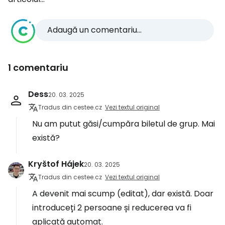
Adaugă un comentariu...
1 comentariu
Dess
20. 03. 2025
Tradus din cestee.cz
Vezi textul original
Nu am putut găsi/cumpăra biletul de grup. Mai
există?
Kryštof Hájek
20. 03. 2025
Tradus din cestee.cz
Vezi textul original
A devenit mai scump (editat), dar există. Doar
introduceți 2 persoane și reducerea va fi
aplicată automat.