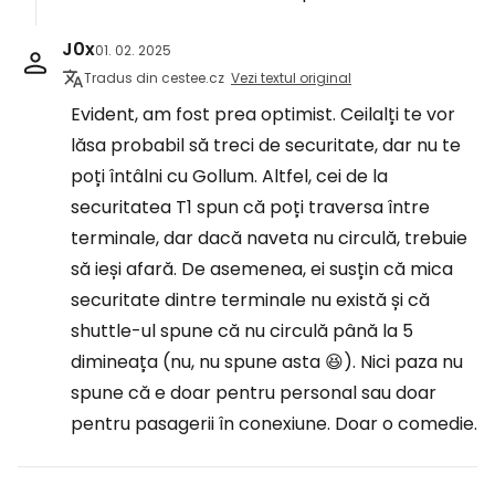
J0x
01. 02. 2025
Tradus din cestee.cz
Vezi textul original
Evident, am fost prea optimist. Ceilalți te vor
lăsa probabil să treci de securitate, dar nu te
poți întâlni cu Gollum. Altfel, cei de la
securitatea T1 spun că poți traversa între
terminale, dar dacă naveta nu circulă, trebuie
să ieși afară. De asemenea, ei susțin că mica
securitate dintre terminale nu există și că
shuttle-ul spune că nu circulă până la 5
dimineața (nu, nu spune asta 😆). Nici paza nu
spune că e doar pentru personal sau doar
pentru pasagerii în conexiune. Doar o comedie.