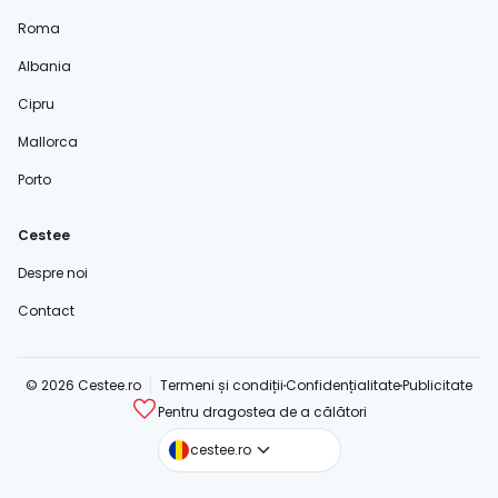
Roma
Albania
Cipru
Mallorca
Porto
Cestee
Despre noi
Contact
© 2026 Cestee.ro
Termeni și condiții
Confidențialitate
Publicitate
Pentru dragostea de a călători
cestee.com
cestee.ro
cestee.sk