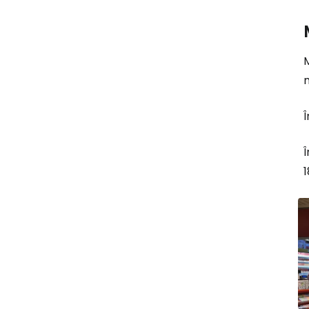
m
Î
Î
1