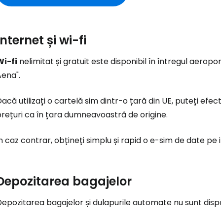
Internet și wi-fi
Wi-fi
nelimitat și gratuit este disponibil în întregul aerop
Aena".
acă utilizați o cartelă sim dintr-o țară din UE, puteți efect
rețuri ca în țara dumneavoastră de origine.
n caz contrar, obțineți simplu și rapid o e-sim de date pe
Depozitarea bagajelor
epozitarea bagajelor și dulapurile automate nu sunt dispo