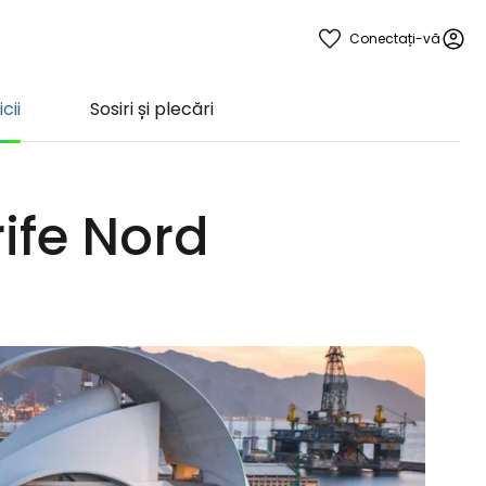
Conectați-vă
cii
Sosiri și plecări
rife Nord