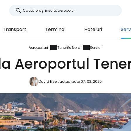
Transport
Terminal
Hoteluri
Servi
Aeroporturi
Tenerife Nord
Servicii
 la Aeroportul Tene
David Eiselt
actualizate 07. 02. 2025