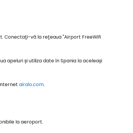
ort. Conectați-vă la rețeaua "Airport FreeWifi
ua apeluri și utiliza date în Spania la aceleași
 internet
airalo.com
.
nibile la aeroport.