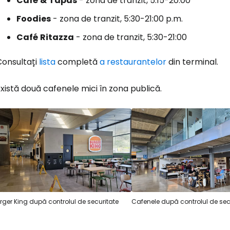
Café
&
Tapas
- zona de tranzit, 5:15-20:00
Foodies
- zona de tranzit, 5:30-21:00 p.m.
Café
Ritazza
- zona de tranzit, 5:30-21:00
Consultați
lista
completă
a restaurantelor
din terminal.
xistă două cafenele mici în zona publică.
rger King după controlul de securitate
Cafenele după controlul de sec