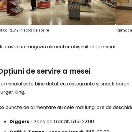
Conectați-v
afika RELAY în sala de sosire
Farmacie
... comunitatea mondială a călătorilo
u există un magazin alimentar obișnuit în terminal.
Co
Opțiuni de servire a mesei
erminalul este bine dotat cu restaurante și snack baruri
Con
urger King.
Ce puncte de alimentare au cele mai lungi ore de deschid
Cont
Diggers
- zona de tranzit, 5:15-22:00