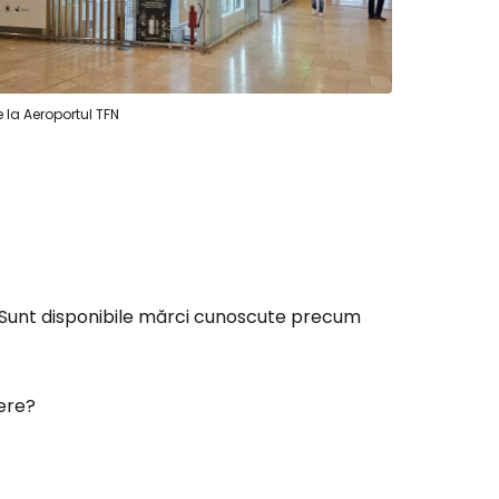
ă la Cestee
 la Aeroportul TFN
r
ntinuați cu Google
. Sunt disponibile mărci cunoscute precum
tinuați cu Facebook
ere?
inuați cu e-mailul