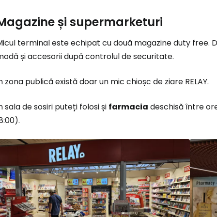
Magazine și supermarketuri
Micul terminal este echipat cu două magazine
duty free
. 
odă și accesorii după controlul de securitate.
n zona publică există doar un mic chioșc de ziare RELAY.
n sala de sosiri puteți folosi și
farmacia
deschisă între or
8:00).