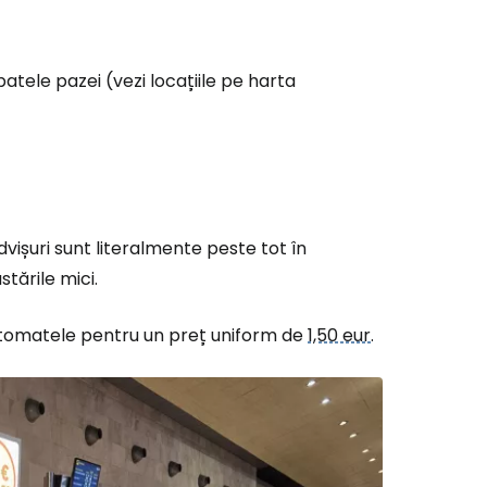
patele pazei (vezi locațiile pe harta
vișuri sunt literalmente peste tot în
stările mici.
automatele pentru un preț uniform de
1,50 eur
.