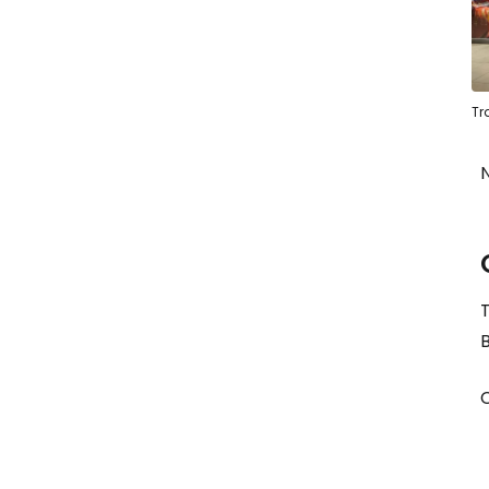
Tr
N
T
B