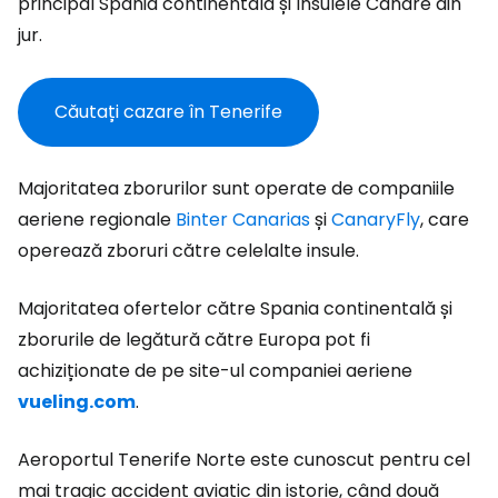
principal Spania continentală și Insulele Canare din
jur.
Căutați cazare în Tenerife
Majoritatea zborurilor sunt operate de companiile
aeriene regionale
Binter Canarias
și
CanaryFly
, care
operează zboruri către celelalte insule.
Majoritatea ofertelor către Spania continentală și
zborurile de legătură către Europa pot fi
achiziționate de pe site-ul companiei aeriene
vueling.com
.
Aeroportul Tenerife Norte este cunoscut pentru cel
mai tragic accident aviatic din istorie, când două