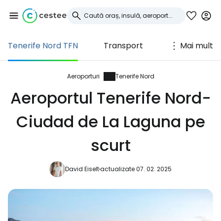
Tenerife Nord TFN
Transport
Mai mult
Conectați-vă la
Cestee
Aeroporturi
Tenerife Nord
Aeroportul Tenerife Nord-
... comunitatea mondială a călătorilor
Ciudad de La Laguna pe
Continuați cu Google
scurt
David Eiselt
actualizate 07. 02. 2025
Continuați cu Facebook
Continuați cu e-mailul