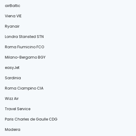
airBaltic
Viena VIE
Ryanair
Londra Stansted STN
Roma Fiumicino FCO
Milano-Bergamo BGY
easyJet
Sardinia
Roma Ciampino CIA
Wizz Air
Travel Service
Paris Charles de Gaulle CDG
Madeira