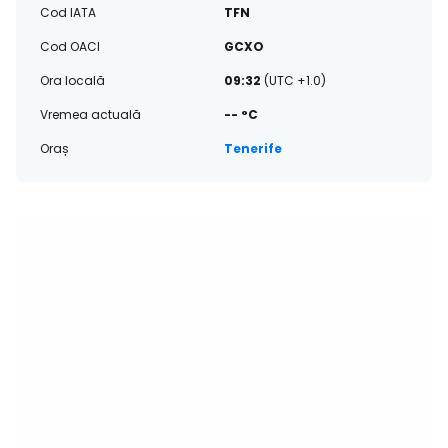
Cod IATA
TFN
Cod OACI
GCXO
Ora locală
09:32
(UTC +1.0)
Vremea actuală
-- °C
Oraș
Tenerife