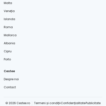
Malta
Veneția
Islanda
Roma
Mallorca
Albania
Cipru
Porto
Cestee
Despre noi
Contact
© 2026 Cestee.ro
Termeni și condiții
Confidențialitate
Publicitate