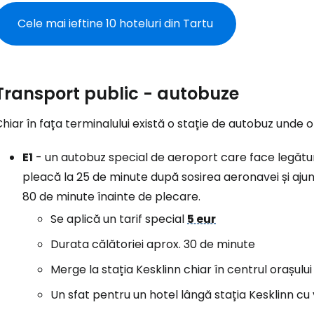
Cele mai ieftine 10 hoteluri din Tartu
Transport public - autobuze
hiar în fața terminalului există o stație de autobuz unde o
E1
- un autobuz special de aeroport care face legătura 
pleacă la 25 de minute după sosirea aeronavei și aju
80 de minute înainte de plecare.
Se aplică un tarif special
5 eur
Durata călătoriei aprox. 30 de minute
Merge la stația Kesklinn chiar în centrul orașului
Un sfat pentru un hotel lângă stația Kesklinn cu