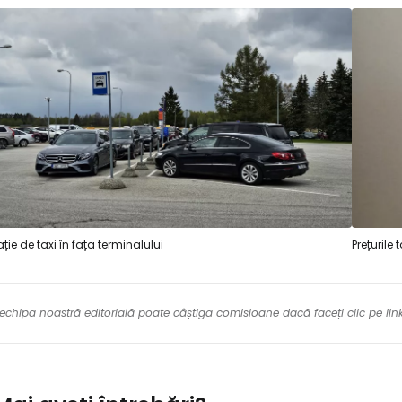
ație de taxi în fața terminalului
Prețurile t
re echipa noastră editorială poate câștiga comisioane dacă faceți clic pe li