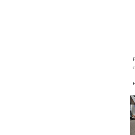
P
a
P