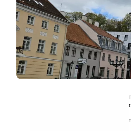
T
t
T