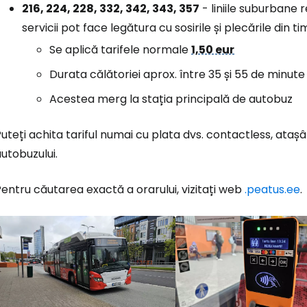
216, 224, 228, 332, 342, 343, 357
- liniile suburbane 
servicii pot face legătura cu sosirile și plecările din tim
Conectați-v
Se aplică tarifele normale
1,50 eur
Durata călătoriei aprox. între 35 și 55 de minute
... comunitatea mondială a călătorilo
Acestea merg la stația principală de autobuz
Co
uteți achita tariful numai cu plata dvs. contactless, atașâ
utobuzului.
Con
entru căutarea exactă a orarului, vizitați web
.peatus.ee
.
Cont