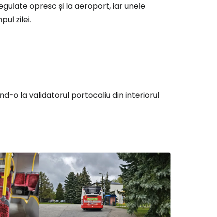
regulate opresc și la aeroport, iar unele
pul zilei.
ă la Cestee
r
ntinuați cu Google
nd-o la validatorul portocaliu din interiorul
tinuați cu Facebook
inuați cu e-mailul