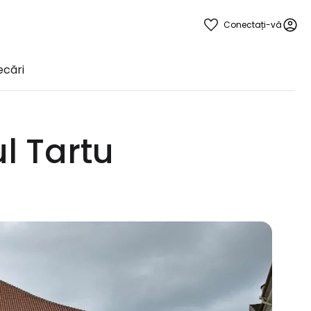
Conectați-vă
lecări
l Tartu