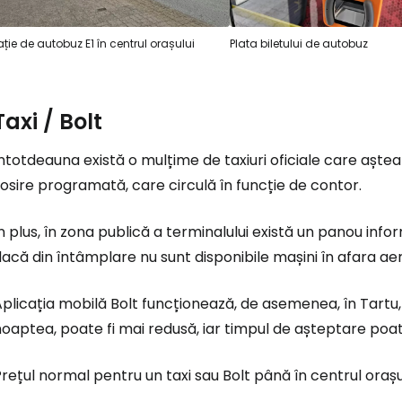
ație de autobuz E1 în centrul orașului
Plata biletului de autobuz
Taxi / Bolt
ntotdeauna există o mulțime de taxiuri oficiale care aștea
osire programată, care circulă în funcție de contor.
n plus, în zona publică a terminalului există un panou inf
acă din întâmplare nu sunt disponibile mașini în afara aer
plicația mobilă Bolt funcționează, de asemenea, în Tartu, d
oaptea, poate fi mai redusă, iar timpul de așteptare poa
rețul normal pentru un taxi sau Bolt până în centrul orașu