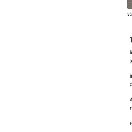
St
Î
s
Î
d
A
n
P