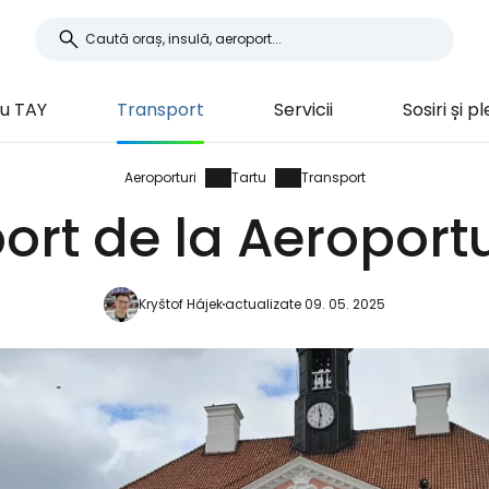
u TAY
Transport
Servicii
Sosiri și p
Aeroporturi
Tartu
Transport
ort de la Aeroportu
Kryštof Hájek
actualizate 09. 05. 2025