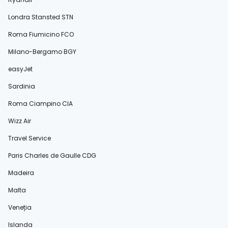
Londra Stansted STN
Roma Fiumicino FCO
Milano-Bergamo BGY
easyJet
Sardinia
Roma Ciampino CIA
Wizz Air
Travel Service
Paris Charles de Gaulle CDG
Madeira
Malta
Veneția
Islanda