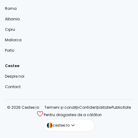
Roma
Albania
Cipru
Mallorca
Porto
Cestee
Despre noi
Contact
© 2026 Cestee.ro
Termeni și condiții
Confidențialitate
Publicitate
Pentru dragostea de a călători
cestee.com
cestee.ro
cestee.sk