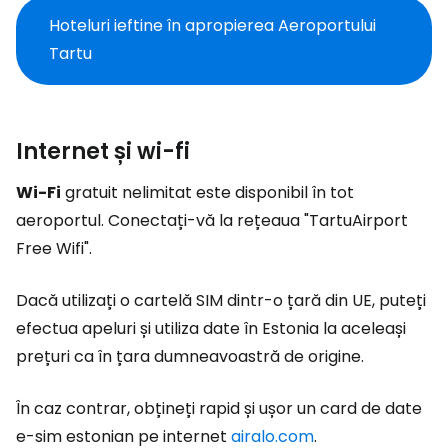
Hoteluri ieftine în apropierea Aeroportului
Tartu
Internet și wi-fi
Wi-Fi
gratuit nelimitat este disponibil în tot
aeroportul. Conectați-vă la rețeaua "TartuAirport
Free Wifi".
Dacă utilizați o cartelă SIM dintr-o țară din UE, puteți
efectua apeluri și utiliza date în Estonia la aceleași
prețuri ca în țara dumneavoastră de origine.
În caz contrar, obțineți rapid și ușor un card de date
e-sim estonian pe internet
airalo.com
.